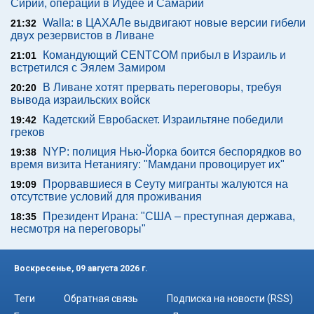
Сирии, операции в Иудее и Самарии
Walla: в ЦАХАЛе выдвигают новые версии гибели
21:32
двух резервистов в Ливане
Командующий CENTCOM прибыл в Израиль и
21:01
встретился с Эялем Замиром
В Ливане хотят прервать переговоры, требуя
20:20
вывода израильских войск
Кадетский Евробаскет. Израильтяне победили
19:42
греков
NYP: полиция Нью-Йорка боится беспорядков во
19:38
время визита Нетаниягу: "Мамдани провоцирует их"
Прорвавшиеся в Сеуту мигранты жалуются на
19:09
отсутствие условий для проживания
Президент Ирана: "США – преступная держава,
18:35
несмотря на переговоры"
Воскресенье, 09 августа 2026 г.
Теги
Обратная связь
Подписка на новости (RSS)