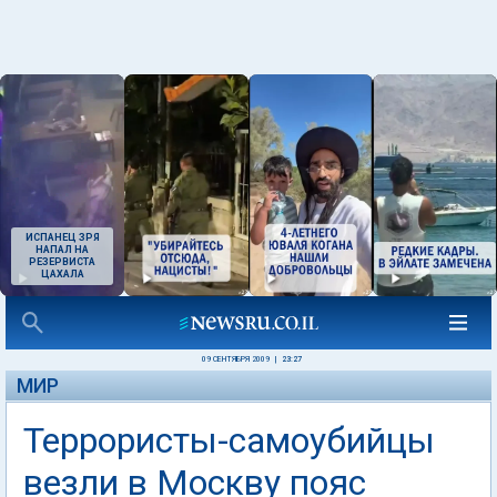
ИСПАНЕЦ ЗРЯ
НАПАЛ НА
РЕЗЕРВИСТА
ЦАХАЛА
09 СЕНТЯБРЯ 2009
|
23:27
МИР
Террористы-самоубийцы
везли в Москву пояс