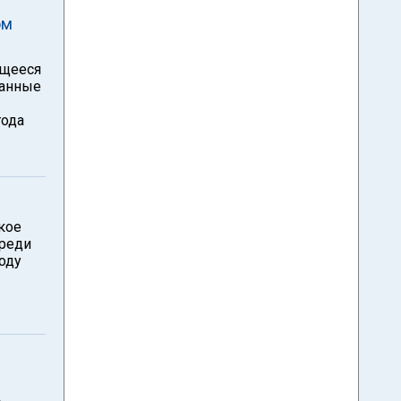
ом
ющееся
данные
года
кое
среди
оду