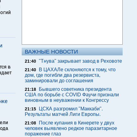
о
й
логий
и
ВАЖНЫЕ НОВОСТИ
"Тнува" закрывает завод в Реховоте
21:40
тся в
В ЦАХАЛе склоняются к тому, что
21:40
здает
дом, где погибли два резервиста,
заминировали до соглашения
Бывшего советника президента
21:18
США по борьбе с COVID Фаучи признали
виновным в неуважении к Конгрессу
нке
ЦСКА разгромил "Маккаби".
21:15
Результаты матчей Лиги Европы.
дели
После купания в Кинерете у двух
21:08
ода.
человек выявлено редкое паразитарное
поражение глаз