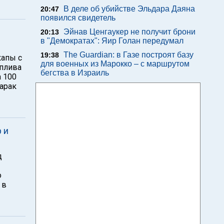
В деле об убийстве Эльдара Даяна
20:47
появился свидетель
Эйнав Ценгаукер не получит брони
20:13
в "Демократах": Яир Голан передумал
The Guardian: в Газе построят базу
19:38
капы с
для военных из Марокко – с маршрутом
оплива
бегства в Израиль
а 100
Барак
 и
д
о
 в