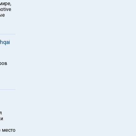
мире,
otive
ые
hqai
ров
л
ки
е место