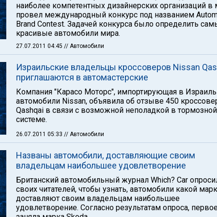
наиболее компетентных дизайнерских организаций в 
провел международный конкурс под названием Autom
Brand Contest. Задачей конкурса было определить сам
красивые автомобили мира.
27.07.2011 04:45
// Автомобили
Израильские владельцы кроссоверов Nissan Qas
приглашаются в автомастерские
Компания "Карасо Моторс", импортирующая в Израиль
автомобили Nissan, объявила об отзыве 450 кроссове
Qashqai в связи с возможной неполадкой в тормозной
системе.
26.07.2011 05:33
// Автомобили
Названы автомобили, доставляющие своим
владельцам наибольшее удовлетворение
Британский автомобильный журнал Which? Car опроси
своих читателей, чтобы узнать, автомобили какой мар
доставляют своим владельцам наибольшее
удовлетворение. Согласно результатам опроса, перво
заняла марка Skoda.