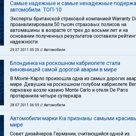
Самые надежные и самые ненадежные подерж
автомобили. ТОП-10
Эксперты британской страховой компанией Warranty Di
проанализировали 50 тысяч страховых полисов на
автомашины в возрасте от трех до восьми лет и на
основании полученных результатов составили рейтинг
надежности.
29.07.2011 05:25
// Автомобили
Блондинка на роскошном кабриолете стала
виновницей самой дорогой аварии в мире
В Монте-Карло произошла одна из самых дорогих ава
мире. Девушка на роскошном голубом кабриолете Ben
парковке возле казино Monte Carlo и отеля De Paris
протаранила четыре суперкара.
28.07.2011 06:59
// Автомобили
Автомобили марки Kia признаны самыми красив
мире
Совет дизайнеров Германии, считающийся одной из