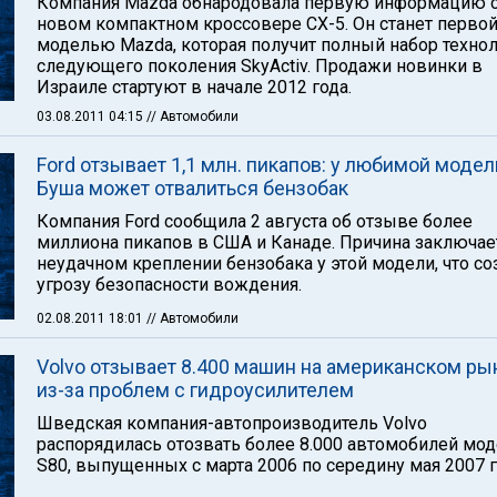
Компания Mazda обнародовала первую информацию 
новом компактном кроссовере CX-5. Он станет перво
моделью Mazda, которая получит полный набор техно
следующего поколения SkyActiv. Продажи новинки в
Израиле стартуют в начале 2012 года.
03.08.2011 04:15
// Автомобили
Ford отзывает 1,1 млн. пикапов: у любимой модел
Буша может отвалиться бензобак
Компания Ford сообщила 2 августа об отзыве более
миллиона пикапов в США и Канаде. Причина заключае
неудачном креплении бензобака у этой модели, что со
угрозу безопасности вождения.
02.08.2011 18:01
// Автомобили
Volvo отзывает 8.400 машин на американском ры
из-за проблем с гидроусилителем
Шведская компания-автопроизводитель Volvo
распорядилась отозвать более 8.000 автомобилей мо
S80, выпущенных с марта 2006 по середину мая 2007 г