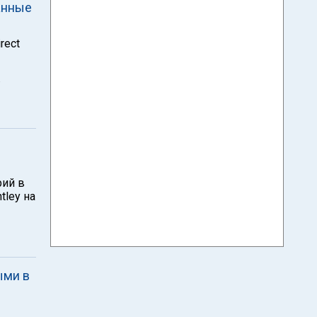
анные
rect
рий в
tley на
ыми в