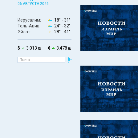
06 АВГУСТА 2026
Иерусалим:
18° -
31°
Тель-Авив:
24° -
32°
Эйлат:
28° -
41°
$
3.013 ₪
€
3.478 ₪