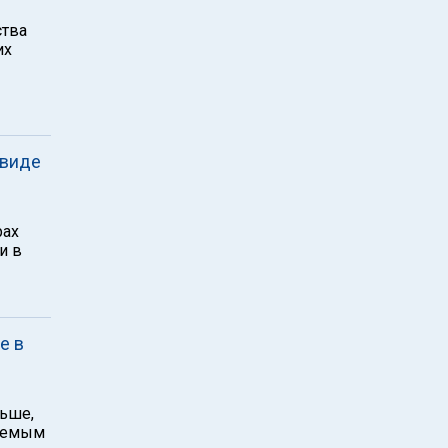
ства
их
 виде
рах
и в
е в
ньше,
ваемым