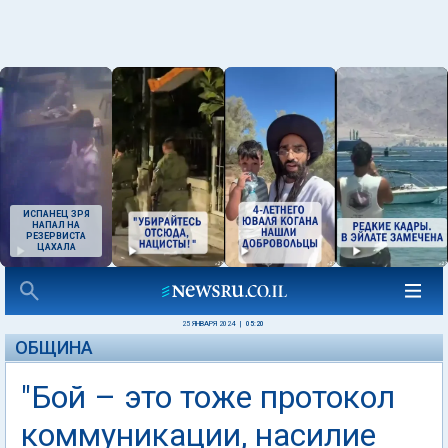
ИСПАНЕЦ ЗРЯ
НАПАЛ НА
РЕЗЕРВИСТА
ЦАХАЛА
25 ЯНВАРЯ 2024
|
05:20
ОБЩИНА
"Бой – это тоже протокол
коммуникации, насилие