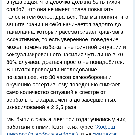
внушающая, что девочка должна быть тихой,
слабой, что она не имеет права повышать
голос и тем более, драться. Там мы поняли, что
защита границ и себя начинается задолго до
таймлайна, который рассматривает крав-мага.
Ассертивное, то есть уверенное, поведение
может помочь избежать неприятной ситуации и
сексуализированного насилия чуть ли не в 70-
80% случаев, драться просто не понадобится.
В Штатах проводили исследование,
показавшее, что 30 часов самообороны и
обучению ассертивному поведению снижает
само количество ситуаций в спектре от
вербального харассмента до завершенных
изнасилований в 2-2,5 раза.
Мы были с "Эль а-Лев" три года: учились у них,
работали с ними. Катя на их курсе
"Хофеш
Ливхор" ("Свобода выбора")
, я на
"Импакте"
.