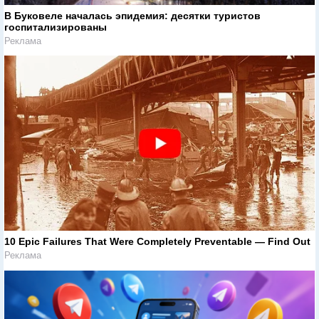
В Буковеле началась эпидемия: десятки туристов
госпитализированы
Реклама
10 Epic Failures That Were Completely Preventable — Find Out
Реклама