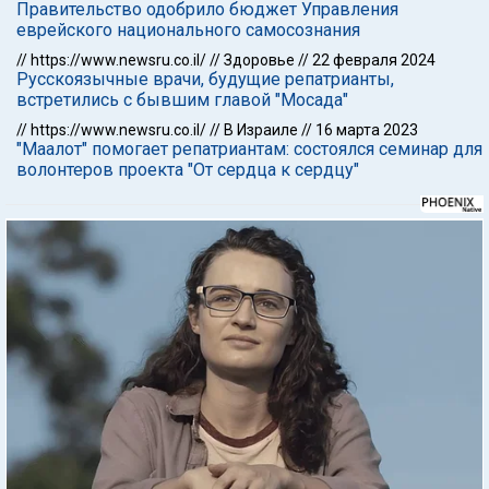
Правительство одобрило бюджет Управления
еврейского национального самосознания
//
https://www.newsru.co.il/
//
Здоровье
//
22 февраля 2024
Русскоязычные врачи, будущие репатрианты,
встретились с бывшим главой "Мосада"
//
https://www.newsru.co.il/
//
В Израиле
//
16 марта 2023
"Маалот" помогает репатриантам: состоялся семинар для
волонтеров проекта "От сердца к сердцу"