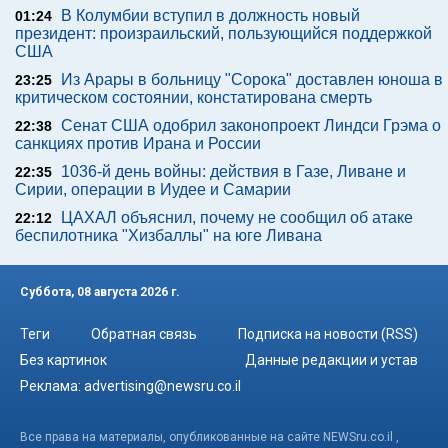
В Колумбии вступил в должность новый
01:24
президент: произраильский, пользующийся поддержкой
США
Из Арары в больницу "Сорока" доставлен юноша в
23:25
критическом состоянии, констатирована смерть
Сенат США одобрил законопроект Линдси Грэма о
22:38
санкциях против Ирана и России
1036-й день войны: действия в Газе, Ливане и
22:35
Сирии, операции в Иудее и Самарии
ЦАХАЛ объяснил, почему не сообщил об атаке
22:12
беспилотника "Хизбаллы" на юге Ливана
Суббота, 08 августа 2026 г.
Теги
Обратная связь
Подписка на новости (RSS)
Без картинок
Данные редакции и устав
Реклама:
advertising@newsru.co.il
Все права на материалы, опубликованные на сайте NEWSru.co.il ,