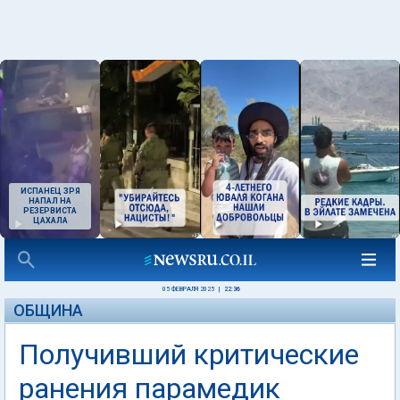
ИСПАНЕЦ ЗРЯ
НАПАЛ НА
РЕЗЕРВИСТА
ЦАХАЛА
05 ФЕВРАЛЯ 2025
|
22:36
ОБЩИНА
Получивший критические
ранения парамедик