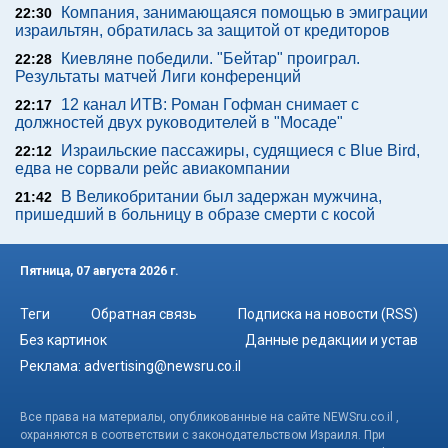
Компания, занимающаяся помощью в эмиграции
22:30
израильтян, обратилась за защитой от кредиторов
Киевляне победили. "Бейтар" проиграл.
22:28
Результаты матчей Лиги конференций
12 канал ИТВ: Роман Гофман снимает с
22:17
должностей двух руководителей в "Мосаде"
Израильские пассажиры, судящиеся с Blue Bird,
22:12
едва не сорвали рейс авиакомпании
В Великобритании был задержан мужчина,
21:42
пришедший в больницу в образе смерти с косой
Пятница, 07 августа 2026 г.
Теги
Обратная связь
Подписка на новости (RSS)
Без картинок
Данные редакции и устав
Реклама:
advertising@newsru.co.il
Все права на материалы, опубликованные на сайте NEWSru.co.il ,
охраняются в соответствии с законодательством Израиля. При