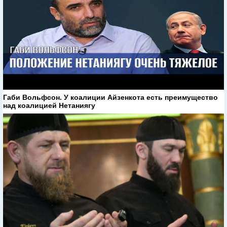
Габи Вольфсон. У коалиции Айзенкота есть преимущество
над коалицией Нетаниягу