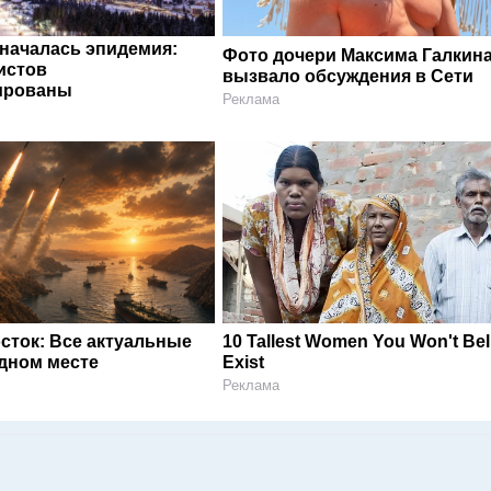
 началась эпидемия:
Фото дочери Максима Галкин
истов
вызвало обсуждения в Сети
ированы
Реклама
сток: Все актуальные
10 Tallest Women You Won't Bel
одном месте
Exist
Реклама