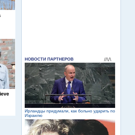
а
ieve