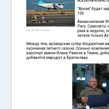
исключительно б
"Аркиа" будет з
195.
Авиакомпания Wi
Ригу. Самолеты 
раза в неделю, 
Flash90. Фото: М.Шай
летала только Air 
Между тем, ирландская супер-бюджетная ави
окончания летнего сезона. Осенью компания 
аэропорт имени Илана Рамона в Тимне, доб
добавится маршрут в Братиславу.