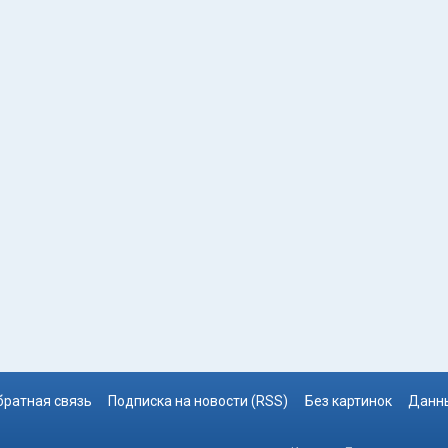
братная связь
Подписка на новости (RSS)
Без картинок
Данны