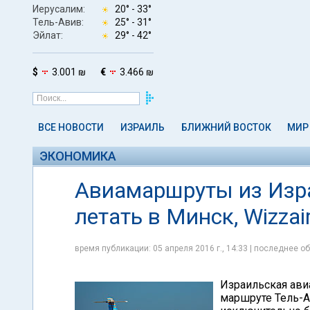
Иерусалим:
20° -
33°
Тель-Авив:
25° -
31°
Эйлат:
29° -
42°
$
3.001 ₪
€
3.466 ₪
ВСЕ НОВОСТИ
ИЗРАИЛЬ
БЛИЖНИЙ ВОСТОК
МИР
ЭКОНОМИКА
Авиамаршруты из Изра
летать в Минск, Wizzair
время публикации: 05 апреля 2016 г., 14:33 | последнее об
Израильская авиа
маршруте Тель-А