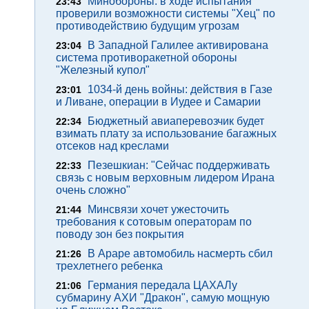
Минобороны: в ходе испытания
23:43
проверили возможности системы "Хец" по
противодействию будущим угрозам
В Западной Галилее активирована
23:04
система противоракетной обороны
"Железный купол"
1034-й день войны: действия в Газе
23:01
и Ливане, операции в Иудее и Самарии
Бюджетный авиаперевозчик будет
22:34
взимать плату за использование багажных
отсеков над креслами
Пезешкиан: "Сейчас поддерживать
22:33
связь с новым верховным лидером Ирана
очень сложно"
Минсвязи хочет ужесточить
21:44
требования к сотовым операторам по
поводу зон без покрытия
В Араре автомобиль насмерть сбил
21:26
трехлетнего ребенка
Германия передала ЦАХАЛу
21:06
субмарину АХИ "Дракон", самую мощную