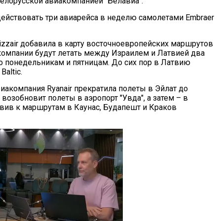
елорусской авиакомпанией "Белавиа".
адействовать три авиарейса в неделю самолетами Embraer
zzair добавила в карту восточноевропейских маршрутов
компании будут летать между Израилем и Латвией два
по понедельникам и пятницам. До сих пор в Латвию
Baltic.
акомпания Ryanair прекратила полеты в Эйлат до
возобновит полеты в аэропорт "Увда", а затем – в
авив к маршрутам в Каунас, Будапешт и Краков