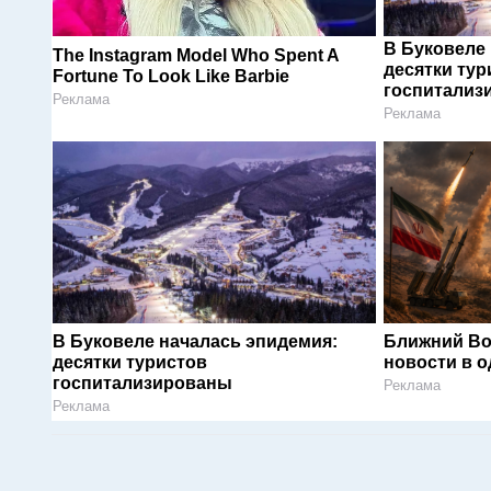
В Буковеле
The Instagram Model Who Spent A
десятки тур
Fortune To Look Like Barbie
госпитализ
Реклама
Реклама
В Буковеле началась эпидемия:
Ближний Во
десятки туристов
новости в 
госпитализированы
Реклама
Реклама