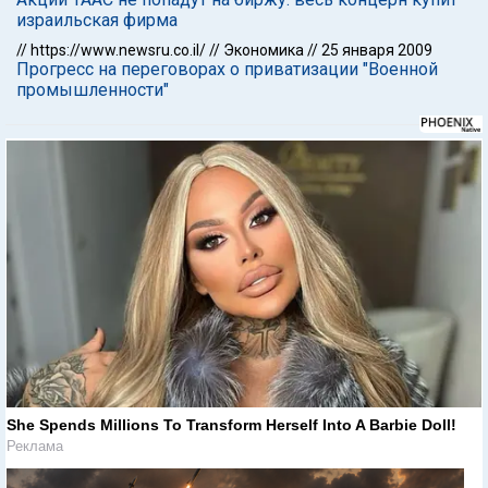
израильская фирма
//
https://www.newsru.co.il/
//
Экономика
//
25 января 2009
Прогресс на переговорах о приватизации "Военной
промышленности"
She Spends Millions To Transform Herself Into A Barbie Doll!
Реклама