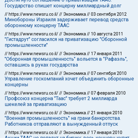
Государство спишет концерну миллиардный долг
//
https://www.newsru.co.il/
//
Экономика
//
03 сентября 2012
Минобороны Израиля задерживает перевод средств
оборонному концерну ТААС
//
https://www.newsru.co.il/
//
Экономика
//
10 августа 2011
"Гистадрут" согласился на приватизацию "Оборонной
промышленности"
//
https://www.newsru.co.il/
//
Экономика
//
17 января 2011
"Оборонная промышленность" вольется в "Рафаэль",
оставшись в руках государства
//
https://www.newsru.co.il/
//
Экономика
//
07 сентября 2010
Управление госкомпаний хочет объединить оборонные
концерны
//
https://www.newsru.co.il/
//
Экономика
//
07 февраля 2010
Профсоюз концерна "Таас" требует 2 миллиарда
шекелей за приватизацию
//
https://www.newsru.co.il/
//
Экономика
//
21 января 2010
"Военная промышленность" на грани банкротства.
Работников отправляют в вынужденный отпуск
//
https://www.newsru.co.il/
//
Экономика
//
17 января 2010
Акции ТААС не попадут на биржу: весь концерн купит