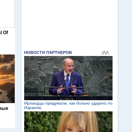
l Of
ьные