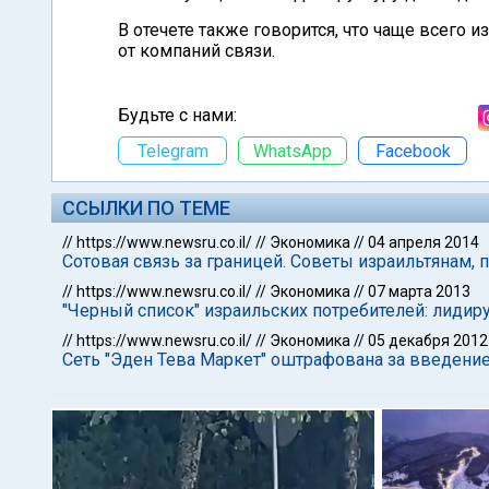
В отечете также говорится, что чаще всего 
от компаний связи.
Будьте с нами:
Telegram
WhatsApp
Facebook
ССЫЛКИ ПО ТЕМЕ
//
https://www.newsru.co.il/
//
Экономика
//
04 апреля 2014
Сотовая связь за границей. Советы израильтянам,
//
https://www.newsru.co.il/
//
Экономика
//
07 марта 2013
"Черный список" израильских потребителей: лидир
//
https://www.newsru.co.il/
//
Экономика
//
05 декабря 2012
Сеть "Эден Тева Маркет" оштрафована за введени