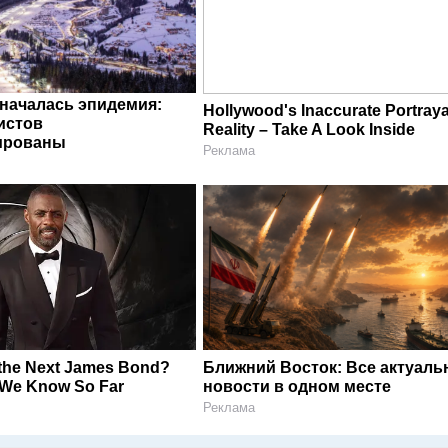
 началась эпидемия:
Hollywood's Inaccurate Portraya
истов
Reality – Take A Look Inside
ированы
Реклама
 the Next James Bond?
Ближний Восток: Все актуал
 We Know So Far
новости в одном месте
Реклама