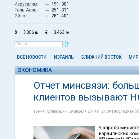
Иерусалим:
19° -
30°
Тель-Авив:
25° -
31°
Эйлат:
28° -
40°
$
3.006 ₪
€
3.463 ₪
ВСЕ НОВОСТИ
ИЗРАИЛЬ
БЛИЖНИЙ ВОСТОК
МИР
ЭКОНОМИКА
Отчет минсвязи: больш
клиентов вызывают HO
время публикации: 09 апреля 2014 г., 21:39 | последнее об
9 апреля минист
израильских ком