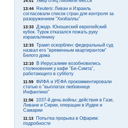
Умер отец Лионеля Месси
14:01
Reuters: Ливан и Израиль
13:44
согласовали список стран для контроля за
разоружением "Хизбаллы"
Дзюдо. Юношеский европейский
13:33
кубок. Турок отказался пожать руку
израильтянину
Трамп оскорблен: федеральный суд
12:33
назвал его "временным квартирантом"
Белого дома
В Иерусалиме возобновились
12:10
столкновения у кафе "Бе-Симта",
работающего в субботу
ФИФА и УЕФА прокомментировали
11:59
статью о "выплатах любовнице
Инфантино"
1037-й день войны: действия в Газе,
11:56
Ливане и Сирии, операции в Иудее и
Самарии
Попытка прорыва в Офарим:
11:13
подробности