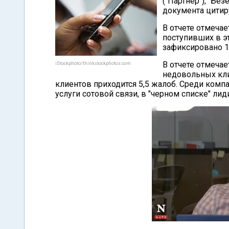
("Партнер"), "Бе
документа цитир
В отчете отмечае
поступивших в эт
зафиксировано 14
В отчете отмечае
iStockphoto/thinkstockphotos.com
недовольных кли
клиентов приходится 5,5 жалоб. Среди комп
услуги сотовой связи, в "черном списке" ли