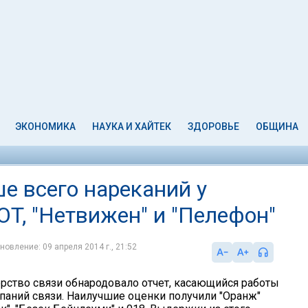
ЭКОНОМИКА
НАУКА И ХАЙТЕК
ЗДОРОВЬЕ
ОБЩИНА
е всего нареканий у
T, "Нетвижен" и "Пелефон"
новление: 09 апреля 2014 г., 21:52
ерство связи обнародовало отчет, касающийся работы
паний связи. Наилучшие оценки получили "Оранж"