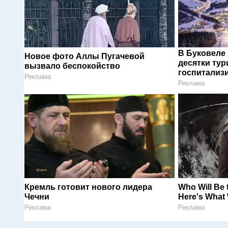
В Буковеле
Новое фото Аллы Пугачевой
десятки тур
вызвало беспокойство
госпитализ
Реклама
Реклама
Кремль готовит нового лидера
Who Will Be
Чечни
Here's What
Реклама
Реклама