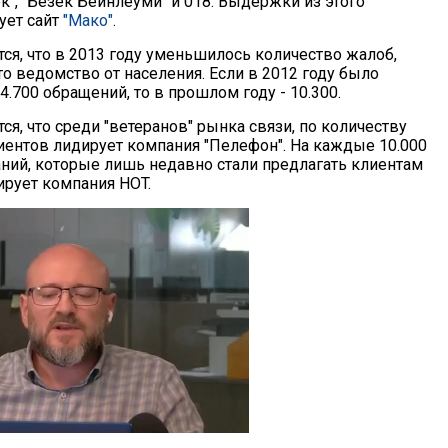
зек", "Безек Бейнлеуми" и 018. Выдержки из этого
ует сайт
"Мако"
.
тся, что в 2013 году уменьшилось количество жалоб,
о ведомство от населения. Если в 2012 году было
.700 обращений, то в прошлом году - 10.300.
тся, что среди "ветеранов" рынка связи, по количеству
ентов лидирует компания "Пелефон". На каждые 10.000
аний, которые лишь недавно стали предлагать клиентам
дирует компания HOT.