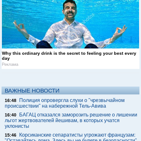
Why this ordinary drink is the secret to feeling your best every
day
Реклама
ВАЖНЫЕ НОВОСТИ
Полиция опровергла слухи о "чрезвычайном
16:48
происшествии" на набережной Тель-Авива
БАГАЦ отказался заморозить решение о лишении
16:40
льгот жертвователей йешивам, в которых учатся
уклонисты
Корсиканские сепаратисты угрожают французам:
15:46
"Оставайтесь дома. Здесь вы не будете в безопасности"