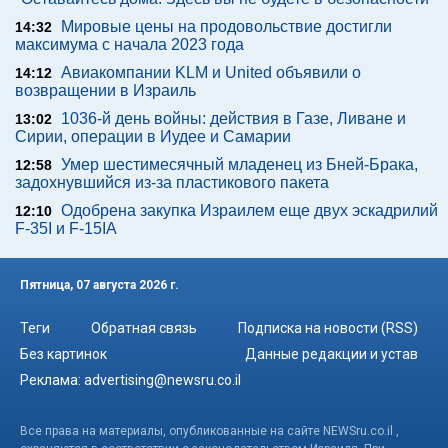
Мировые цены на продовольствие достигли
14:32
максимума с начала 2023 года
Авиакомпании KLM и United объявили о
14:12
возвращении в Израиль
1036-й день войны: действия в Газе, Ливане и
13:02
Сирии, операции в Иудее и Самарии
Умер шестимесячный младенец из Бней-Брака,
12:58
задохнувшийся из-за пластикового пакета
Одобрена закупка Израилем еще двух эскадрилий
12:10
F-35I и F-15IA
Пятница, 07 августа 2026 г.
Теги
Обратная связь
Подписка на новости (RSS)
Без картинок
Данные редакции и устав
Реклама:
advertising@newsru.co.il
Все права на материалы, опубликованные на сайте NEWSru.co.il ,