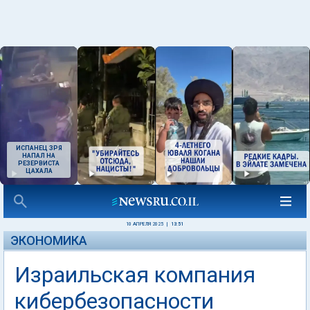
ИСПАНЕЦ ЗРЯ
НАПАЛ НА
РЕЗЕРВИСТА
ЦАХАЛА
10 АПРЕЛЯ 2025
|
13:51
ЭКОНОМИКА
Израильская компания
кибербезопасности