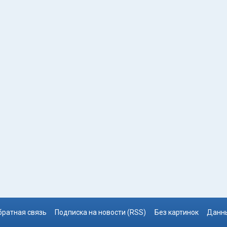
братная связь
Подписка на новости (RSS)
Без картинок
Данны