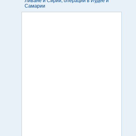
Ливане и Сирии, операции в Иудее и
Самарии