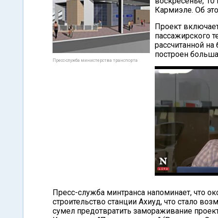
воскресенье, 10
Кармиэле. Об эт
Проект включает
пассажирского т
рассчитанной на
построен больша
Пресс-служба министерства транспорта
Пресс-служба минтранса напоминает, что ок
строительство станции Ахиуд, что стало воз
сумел предотвратить замораживание проек