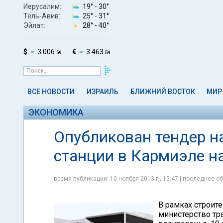
Иерусалим:
19° -
30°
Тель-Авив:
25° -
31°
Эйлат:
28° -
40°
$
3.006 ₪
€
3.463 ₪
ВСЕ НОВОСТИ
ИЗРАИЛЬ
БЛИЖНИЙ ВОСТОК
МИР
ЭКОНОМИКА
Опубликован тендер н
станции в Кармиэле н
время публикации: 10 ноября 2013 г., 15:47 | последнее об
В рамках строит
министерство тр