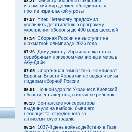
Министр обороны Пакистана:
08:21
исламский мир должен объединиться
против израильской угрозы
Ynet: Нетаниягу предложил
07:57
увеличить десятилетнюю программу
укрепления обороны до 400 млрд шекелей
Сборная России не выступит на
07:54
шахматной олимпиаде 2026 года
Джиу-джитсу. Израильтянка стала
07:36
серебряным призером чемпионата мира в
Абу-Даби
Спортивная гимнастика. Чемпионат
07:05
Европы. Власти Хорватии не выдали визы
лидерам сборной России
Ночной удар по Украине: в Киевской
06:51
области есть жертвы, в их числе ребенок
Британские консерваторы
06:29
выдвинули на выборы бывшего
неонациста, осужденного за
антисемитскую травлю
1037-й день войны: действия в Газе,
06:24