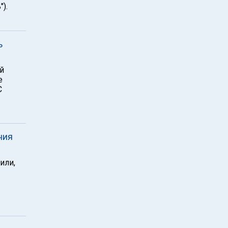
).
ь
й
е
С
ния
или,