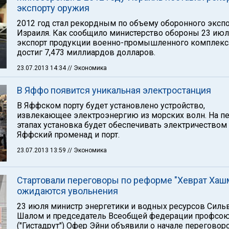
экспорту оружия
2012 год стал рекордным по объему оборонного эксп
Израиля. Как сообщило министерство обороны 23 июл
экспорт продукции военно-промышленного комплекс
достиг 7,473 миллиардов долларов.
23.07.2013 14:34
// Экономика
В Яффо появится уникальная электростанция
В Яффском порту будет установлено устройство,
извлекающее электроэнергию из морских волн. На п
этапах установка будет обеспечивать электричеством
Яффский променад и порт.
23.07.2013 13:59
// Экономика
Стартовали переговоры по реформе "Хеврат Хашм
ожидаются увольнения
23 июля министр энергетики и водных ресурсов Силь
Шалом и председатель Всеобщей федерации профсо
("Гистадрут") Офер Эйни объявили о начале переговор