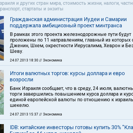
аиля и других стран мира, стоимость жизни, налоги, част
ранспорт, стартапы и экзиты
Гражданская администрация Иудеи и Самарии
поддержала амбициозный проект минтранса
В рамках этого проекта железнодорожные пути будут
проложены по 11 направлениям, главный из которых
Дженин, Шхем, окрестности Иерусалима, Хеврон и Бе
Шеву.
24.07.2013 18:30
// Экономика
Итоги валютных торгов: курсы доллара и евро
возросли
Банк Израиля сообщает, что в среду, 24 июля, валютн
торги завершились повышением курса доллара и кур
единой европейской валюты по отношению к израил
шекелю.
24.07.2013 15:37
// Экономика
IDB: китайские инвесторы готовы купить 30% "Кл