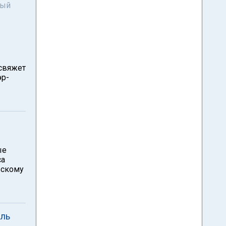
ный
 свяжет
эр-
ые
са
ьскому
аль