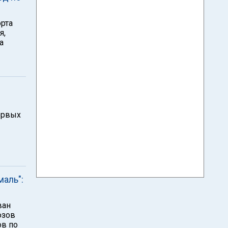
орта
я,
а
ервых
аль":
ван
юзов
ов по