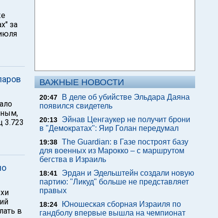
же
х" за
 июля
ларов
ВАЖНЫЕ НОВОСТИ
В деле об убийстве Эльдара Даяна
20:47
ало
появился свидетель
нным,
Эйнав Ценгаукер не получит брони
20:13
ц 3.723
в "Демократах": Яир Голан передумал
The Guardian: в Газе построят базу
19:38
для военных из Марокко – с маршрутом
бегства в Израиль
по
Эрдан и Эдельштейн создали новую
18:41
партию: "Ликуд" больше не представляет
правых
охи
ний
Юношеская сборная Израиля по
18:24
лать в
гандболу впервые вышла на чемпионат