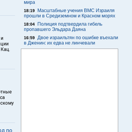
мира
Масштабные учения ВМС Израиля
18:19
прошли в Средиземном и Красном морях
Полиция подтвердила гибель
18:04
пропавшего Эльдара Даяна
Двое израильтян по ошибке въехали
 и
16:59
в Дженин: их едва не линчевали
нции
 Кац.
ютные
са
ьскому
рд по