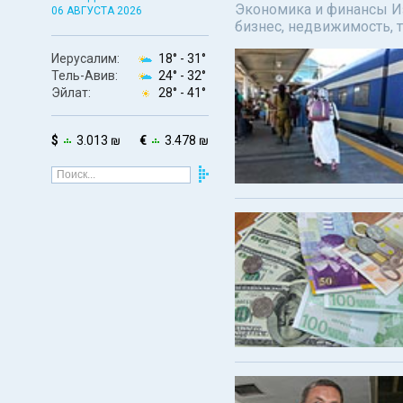
Экономика и финансы Изр
06 АВГУСТА 2026
бизнес, недвижимость, т
Иерусалим:
18° -
31°
Тель-Авив:
24° -
32°
Эйлат:
28° -
41°
$
3.013 ₪
€
3.478 ₪