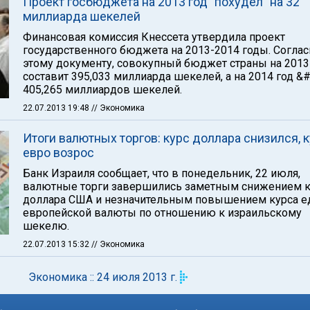
Проект госбюджета на 2013 год "похудел" на 32
миллиарда шекелей
Финансовая комиссия Кнессета утвердила проект
государственного бюджета на 2013-2014 годы. Соглас
этому документу, совокупный бюджет страны на 2013
составит 395,033 миллиарда шекелей, а на 2014 год &
405,265 миллиардов шекелей.
22.07.2013 19:48
// Экономика
Итоги валютных торгов: курс доллара снизился, 
евро возрос
Банк Израиля сообщает, что в понедельник, 22 июля,
валютные торги завершились заметным снижением к
доллара США и незначительным повышением курса е
европейской валюты по отношению к израильскому
шекелю.
22.07.2013 15:32
// Экономика
Экономика :: 24 июля 2013 г.