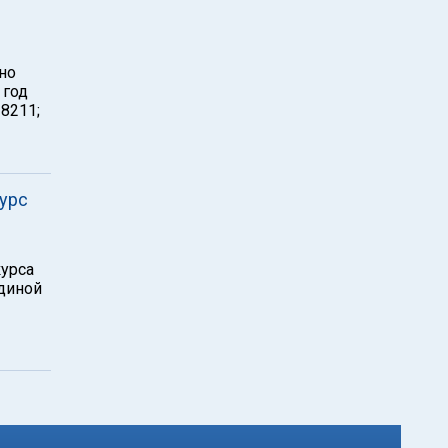
но
 год
#8211;
курс
урса
диной