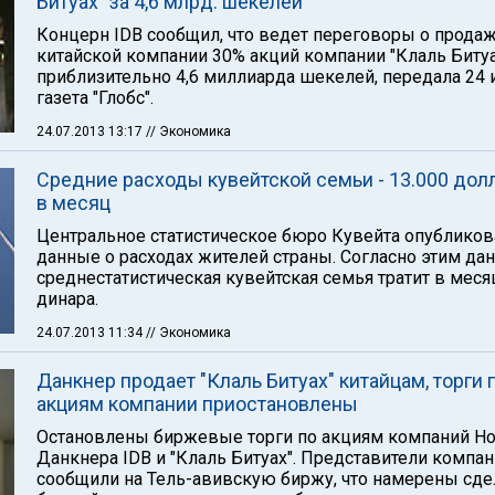
Битуах" за 4,6 млрд. шекелей
Концерн IDB сообщил, что ведет переговоры о прода
китайской компании 30% акций компании "Клаль Битуа
приблизительно 4,6 миллиарда шекелей, передала 24
газета "Глобс".
24.07.2013 13:17
// Экономика
Cредние расходы кувейтской семьи - 13.000 дол
в месяц
Центральное статистическое бюро Кувейта опубликов
данные о расходах жителей страны. Согласно этим да
среднестатистическая кувейтская семья тратит в меся
динара.
24.07.2013 11:34
// Экономика
Данкнер продает "Клаль Битуах" китайцам, торги 
акциям компании приостановлены
Остановлены биржевые торги по акциям компаний Н
Данкнера IDB и "Клаль Битуах". Представители компа
сообщили на Тель-авивскую биржу, что намерены сде