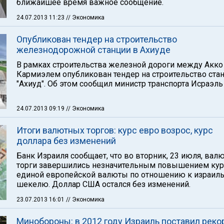
ближайшее время важное сообщение.
24.07.2013 11:23
// Экономика
Опубликован тендер на строительство
железнодорожной станции в Ахиуде
В рамках строительства железной дороги между Акко
Кармиэлем опубликован тендер на строительство ста
"Ахиуд". Об этом сообщил министр транспорта Исраэль
24.07.2013 09:19
// Экономика
Итоги валютных торгов: курс евро возрос, курс
доллара без изменений
Банк Израиля сообщает, что во вторник, 23 июля, вал
торги завершились незначительным повышением кур
единой европейской валюты по отношению к израил
шекелю. Доллар США остался без изменений.
23.07.2013 16:01
// Экономика
Минобороны: в 2012 году Израиль поставил реко