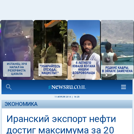
ИСПАНЕЦ ЗРЯ
НАПАЛ НА
РЕЗЕРВИСТА
ЦАХАЛА
11 АПРЕЛЯ 2014
|
14:25
ЭКОНОМИКА
Иранский экспорт нефти
достиг максимума за 20