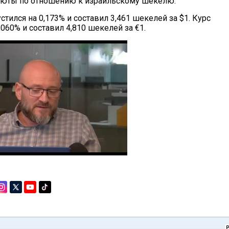
люты по отношению к израильскому шекелю.
стился на 0,173% и составил 3,461 шекелей за $1. Курс
,060% и составил 4,810 шекелей за €1.