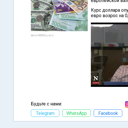
европейской ва
Курс доллара опу
евро возрос на 0
Фото NEWSru.co.il
Будьте с нами:
Telegram
WhatsApp
Facebook