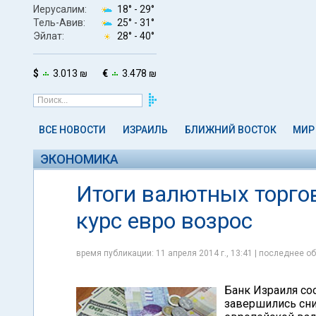
Иерусалим:
18° -
29°
Тель-Авив:
25° -
31°
Эйлат:
28° -
40°
$
3.013 ₪
€
3.478 ₪
ВСЕ НОВОСТИ
ИЗРАИЛЬ
БЛИЖНИЙ ВОСТОК
МИР
ЭКОНОМИКА
Итоги валютных торгов
курс евро возрос
время публикации: 11 апреля 2014 г., 13:41 | последнее об
Банк Израиля соо
завершились сн