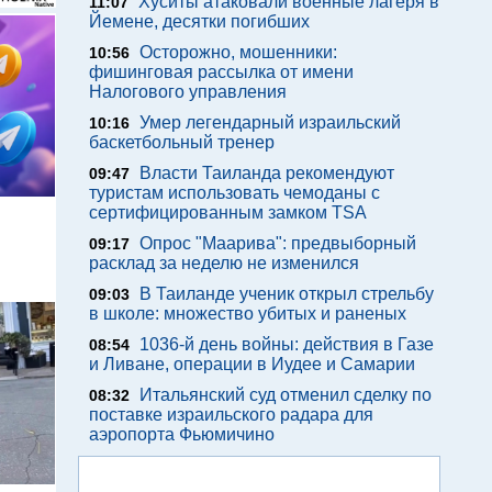
Хуситы атаковали военные лагеря в
11:07
Йемене, десятки погибших
Осторожно, мошенники:
10:56
фишинговая рассылка от имени
Налогового управления
Умер легендарный израильский
10:16
баскетбольный тренер
Власти Таиланда рекомендуют
09:47
туристам использовать чемоданы с
сертифицированным замком TSA
м
Опрос "Mаарива": предвыборный
09:17
расклад за неделю не изменился
В Таиланде ученик открыл стрельбу
09:03
в школе: множество убитых и раненых
1036-й день войны: действия в Газе
08:54
и Ливане, операции в Иудее и Самарии
Итальянский суд отменил сделку по
08:32
поставке израильского радара для
аэропорта Фьюмичино