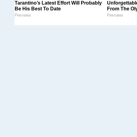
Tarantino’s Latest Effort Will Probably
Unforgettab
Be His Best To Date
From The Ol
Реклама
Реклама