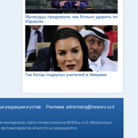
е редакции и устав
Реклама:
advertising@newsru.co.il
и материалов сайта гиперссылка на NEWSru.co.il обязательна.
е фотоматериалов агентств не разрешается.