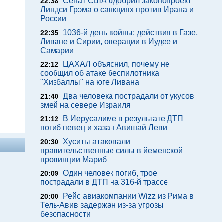
Сенат США одобрил законопроект
22:38
Линдси Грэма о санкциях против Ирана и
России
1036-й день войны: действия в Газе,
22:35
Ливане и Сирии, операции в Иудее и
Самарии
ЦАХАЛ объяснил, почему не
22:12
сообщил об атаке беспилотника
"Хизбаллы" на юге Ливана
Два человека пострадали от укусов
21:40
змей на севере Израиля
В Иерусалиме в результате ДТП
21:12
погиб певец и хазан Авишай Леви
Хуситы атаковали
20:30
правительственные силы в йеменской
провинции Мариб
Один человек погиб, трое
20:09
пострадали в ДТП на 316-й трассе
Рейс авиакомпании Wizz из Рима в
20:00
Тель-Авив задержан из-за угрозы
безопасности