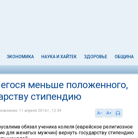
ЭКОНОМИКА
НАУКА И ХАЙТЕК
ЗДОРОВЬЕ
ОБЩИНА
шегося меньше положенного,
дарству стипендию
новление: 11 апреля 2014 г., 12:39
усалима обязал ученика колеля (еврейское религиозное
ие для женатых мужчин) вернуть государству стипендию