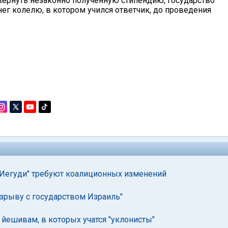
ернуть незаконно полученную стипендию, государство
ег колелю, в котором учился ответчик, до проведения
 Иегуди" требуют коалиционных изменений
азрыву с государством Израиль"
йешивам, в которых учатся "уклонисты"