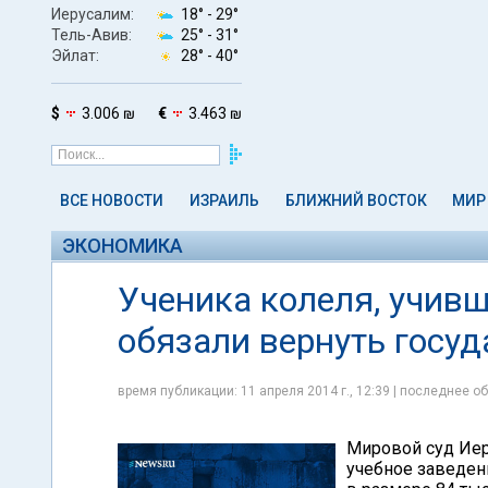
Иерусалим:
18° -
29°
Тель-Авив:
25° -
31°
Эйлат:
28° -
40°
$
3.006 ₪
€
3.463 ₪
ВСЕ НОВОСТИ
ИЗРАИЛЬ
БЛИЖНИЙ ВОСТОК
МИР
ЭКОНОМИКА
Ученика колеля, учив
обязали вернуть госу
время публикации: 11 апреля 2014 г., 12:39 | последнее об
Мировой суд Иер
учебное заведен