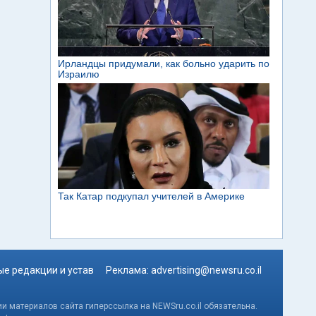
е редакции и устав
Реклама:
advertising@newsru.co.il
и материалов сайта гиперссылка на NEWSru.co.il обязательна.