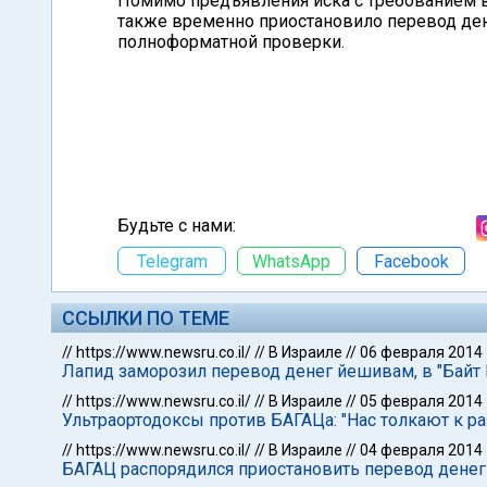
Помимо предъявления иска с требованием в
также временно приостановило перевод ден
полноформатной проверки.
Будьте с нами:
Telegram
WhatsApp
Facebook
ССЫЛКИ ПО ТЕМЕ
//
https://www.newsru.co.il/
//
В Израиле
//
06 февраля 2014
Лапид заморозил перевод денег йешивам, в "Байт
//
https://www.newsru.co.il/
//
В Израиле
//
05 февраля 2014
Ультраортодоксы против БАГАЦа: "Нас толкают к р
//
https://www.newsru.co.il/
//
В Израиле
//
04 февраля 2014
БАГАЦ распорядился приостановить перевод денег 