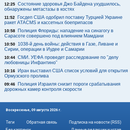
Состояние здоровья Джо Байдена ухудшилось,
12:25
обнаружены метастазы в костях
Госдеп США одобрил поставку Турцией Украине
11:52
ракет ATACMS и кассетных боеприпасов
Полиция Флориды: нападение на синагогу в
10:58
Сарасоте совершено под влиянием Мамдани
1038-й день войны: действия в Газе, Ливане и
10:50
Сирии, операции в Иудее и Самарии
СМИ. УЕФА проведет расследование по "делу
10:44
любовницы Инфантино"
Иран выставил США список условий для открытия
10:16
Ормузского пролива
Полиция Израиля снизит пороги срабатывания
09:46
дорожных камер контроля скорости
Воскресенье, 09 августа 2026 г.
Теги
Обратная связь
Подписка на новости (RSS)
Без картинок
Данные редакции и устав