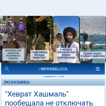
ИСПАНЕЦ ЗРЯ
НАПАЛ НА
РЕЗЕРВИСТА
ЦАХАЛА
11 ДЕКАБРЯ 2017
|
02:59
ЭКОНОМИКА
"Хеврат Хашмаль"
пообещала не отключать