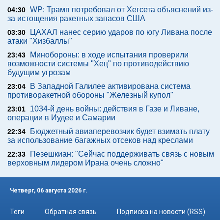
WP: Трамп потребовал от Хегсета объяснений из-
04:30
за истощения ракетных запасов США
ЦАХАЛ нанес серию ударов по югу Ливана после
03:30
атаки "Хизбаллы"
Минобороны: в ходе испытания проверили
23:43
возможности системы "Хец" по противодействию
будущим угрозам
В Западной Галилее активирована система
23:04
противоракетной обороны "Железный купол"
1034-й день войны: действия в Газе и Ливане,
23:01
операции в Иудее и Самарии
Бюджетный авиаперевозчик будет взимать плату
22:34
за использование багажных отсеков над креслами
Пезешкиан: "Сейчас поддерживать связь с новым
22:33
верховным лидером Ирана очень сложно"
Четверг, 06 августа 2026 г.
Теги
Обратная связь
Подписка на новости (RSS)