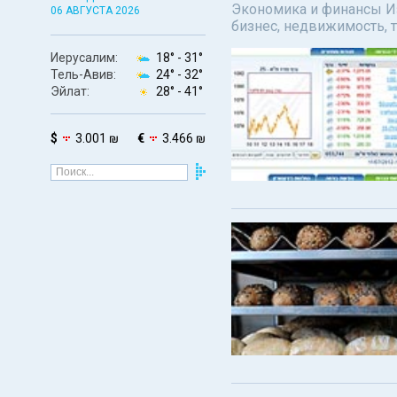
Экономика и финансы Изр
06 АВГУСТА 2026
бизнес, недвижимость, т
Иерусалим:
18° -
31°
Тель-Авив:
24° -
32°
Эйлат:
28° -
41°
$
3.001 ₪
€
3.466 ₪