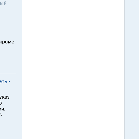
ный
 кроме
ть -
указ
о
и.
в