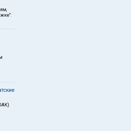
ям,
жке".
м
атские
ОАК)