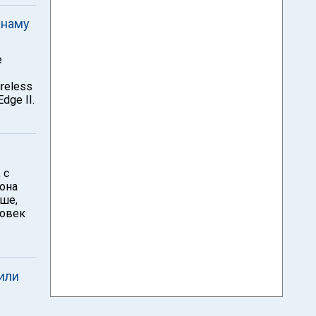
анаму
e
reless
dge II.
 с
иона
ьше,
ловек
или