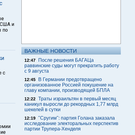
с
ые
 США и
ы по
ВАЖНЫЕ НОВОСТИ
ки
После решения БАГАЦа
12:47
раввинские суды могут прекратить работу
с 9 августа
е с
В Германии предотвращено
12:45
организованное Россией покушение на
главу компании, производящей БПЛА
Траты израильтян в первый месяц
12:22
каникул выросли до рекордных 1,77 млрд
шекелей в сутки
"Сругим": партия Голана заказала
12:19
исследование электоральных перспектив
номии
партии Трупера-Хенделя
шие