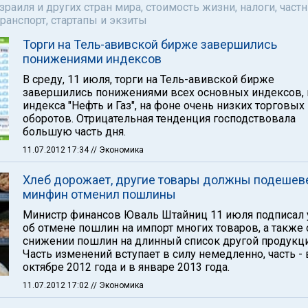
аиля и других стран мира, стоимость жизни, налоги, част
ранспорт, стартапы и экзиты
Торги на Тель-авивской бирже завершились
понижениями индексов
В среду, 11 июля, торги на Тель-авивской бирже
завершились понижениями всех основных индексов,
индекса "Нефть и Газ", на фоне очень низких торговых
оборотов. Отрицательная тенденция господствовала
большую часть дня.
11.07.2012 17:34
// Экономика
Хлеб дорожает, другие товары должны подешеве
минфин отменил пошлины
Министр финансов Юваль Штайниц 11 июля подписал 
об отмене пошлин на импорт многих товаров, а также 
снижении пошлин на длинный список другой продукци
Часть изменений вступает в силу немедленно, часть - 
октябре 2012 года и в январе 2013 года.
11.07.2012 17:02
// Экономика