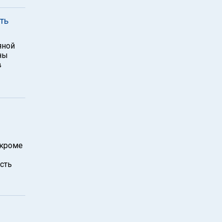
ть
яной
ны
в
 кроме
сть