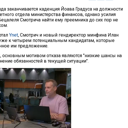
года заканчивается каденция Йоава Градуса на должности
тного отдела министерства финансов, однако усилия
ецалеля Смотрича найти ему преемника до сих пор не
хом.
ртал
Ynet
, Смотрич и новый гендиректор минфина Илан
уже к четырем потенциальным кандидатам, которые
нное им предложение.
у, основным мотивом отказа являются "низкие шансы на
ение обязанностей в текущей ситуации".