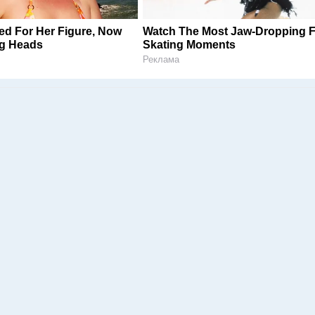
zed For Her Figure, Now
Watch The Most Jaw‑Dropping F
ng Heads
Skating Moments
Реклама