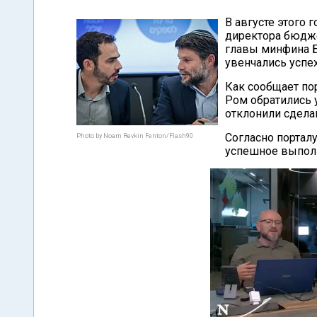
В августе этого 
директора бюдже
главы минфина Б
увенчались успе
Как сообщает по
Ром обратились 
отклонили сдела
Согласно портал
Photo by Noam Revkin Fenton/Flash90
успешное выполн