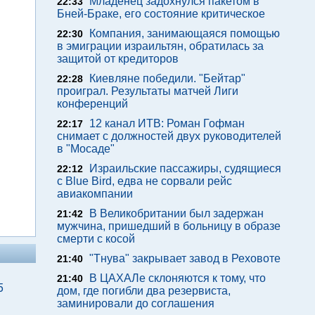
Младенец задохнулся пакетом в
22:33
Бней-Браке, его состояние критическое
Компания, занимающаяся помощью
22:30
в эмиграции израильтян, обратилась за
защитой от кредиторов
Киевляне победили. "Бейтар"
22:28
проиграл. Результаты матчей Лиги
конференций
12 канал ИТВ: Роман Гофман
22:17
снимает с должностей двух руководителей
в "Мосаде"
Израильские пассажиры, судящиеся
22:12
с Blue Bird, едва не сорвали рейс
авиакомпании
В Великобритании был задержан
21:42
мужчина, пришедший в больницу в образе
смерти с косой
"Тнува" закрывает завод в Реховоте
21:40
В ЦАХАЛе склоняются к тому, что
21:40
5
дом, где погибли два резервиста,
заминировали до соглашения