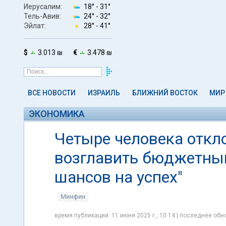
Иерусалим:
18° -
31°
Тель-Авив:
24° -
32°
Эйлат:
28° -
41°
$
3.013 ₪
€
3.478 ₪
ВСЕ НОВОСТИ
ИЗРАИЛЬ
БЛИЖНИЙ ВОСТОК
МИР
ЭКОНОМИКА
Четыре человека откл
возглавить бюджетны
шансов на успех"
Минфин
время публикации: 11 июня 2025 г., 10:14 | последнее обно