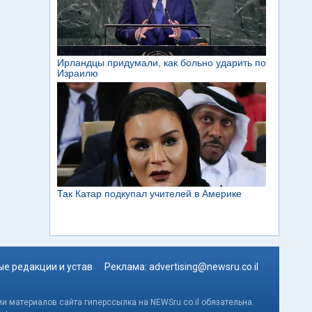
е редакции и устав
Реклама:
advertising@newsru.co.il
и материалов сайта гиперссылка на NEWSru.co.il обязательна.