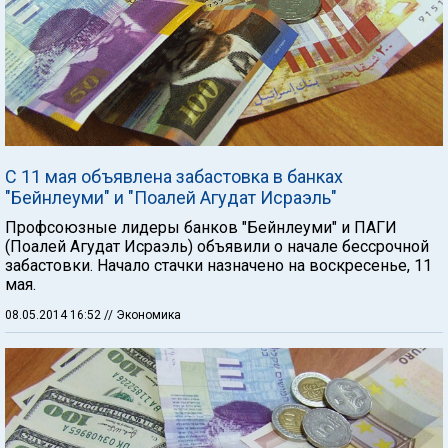
С 11 мая объявлена забастовка в банках
"Бейнлеуми" и "Поалей Агудат Исраэль"
Профсоюзные лидеры банков "Бейнлеуми" и ПАГИ
(Поалей Агудат Исраэль) объявили о начале бессрочной
забастовки. Начало стачки назначено на воскресенье, 11
мая.
08.05.2014 16:52
// Экономика