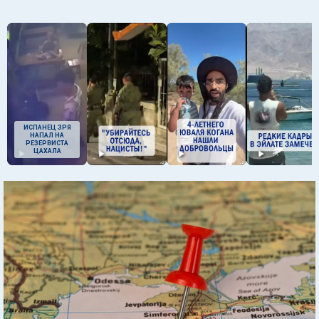
ИСПАНЕЦ ЗРЯ
НАПАЛ НА
РЕЗЕРВИСТА
ЦАХАЛА