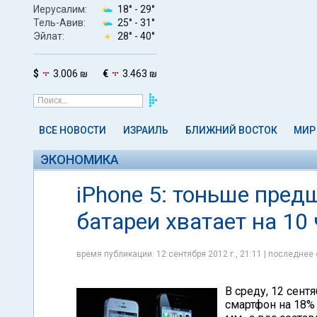
Иерусалим:
18° -
29°
Тель-Авив:
25° -
31°
Эйлат:
28° -
40°
$
3.006 ₪
€
3.463 ₪
ВСЕ НОВОСТИ
ИЗРАИЛЬ
БЛИЖНИЙ ВОСТОК
МИР
ЭКОНОМИКА
iPhone 5: тоньше пред
батареи хватает на 10
время публикации: 12 сентября 2012 г., 21:11 | последнее 
В среду, 12 сент
смартфон на 18%