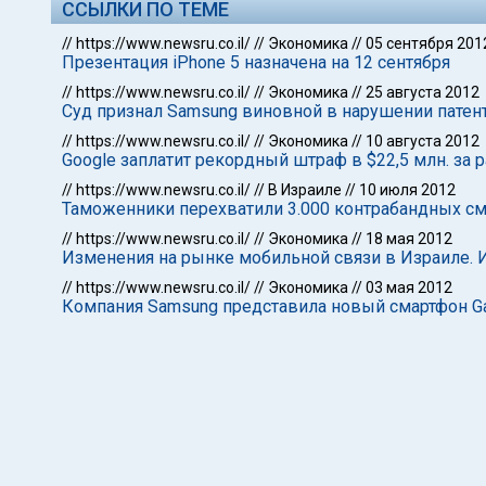
ССЫЛКИ ПО ТЕМЕ
//
https://www.newsru.co.il/
//
Экономика
//
05 сентября 201
Презентация iPhone 5 назначена на 12 сентября
//
https://www.newsru.co.il/
//
Экономика
//
25 августа 2012
Суд признал Samsung виновной в нарушении патен
//
https://www.newsru.co.il/
//
Экономика
//
10 августа 2012
Google заплатит рекордный штраф в $22,5 млн. за
//
https://www.newsru.co.il/
//
В Израиле
//
10 июля 2012
Таможенники перехватили 3.000 контрабандных с
//
https://www.newsru.co.il/
//
Экономика
//
18 мая 2012
Изменения на рынке мобильной связи в Израиле. 
//
https://www.newsru.co.il/
//
Экономика
//
03 мая 2012
Компания Samsung представила новый смартфон Gal