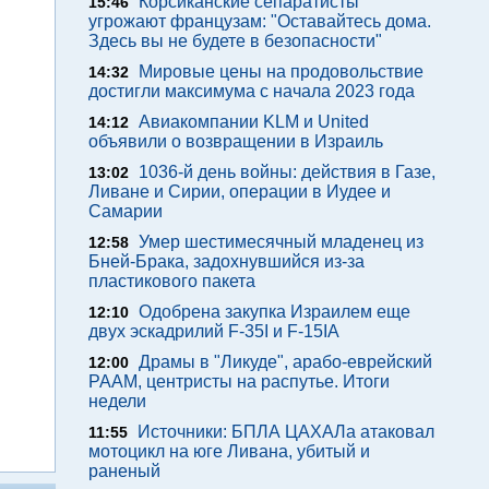
Корсиканские сепаратисты
15:46
угрожают французам: "Оставайтесь дома.
Здесь вы не будете в безопасности"
Мировые цены на продовольствие
14:32
достигли максимума с начала 2023 года
Авиакомпании KLM и United
14:12
объявили о возвращении в Израиль
1036-й день войны: действия в Газе,
13:02
Ливане и Сирии, операции в Иудее и
Самарии
Умер шестимесячный младенец из
12:58
Бней-Брака, задохнувшийся из-за
пластикового пакета
Одобрена закупка Израилем еще
12:10
двух эскадрилий F-35I и F-15IA
Драмы в "Ликуде", арабо-еврейский
12:00
РААМ, центристы на распутье. Итоги
недели
Источники: БПЛА ЦАХАЛа атаковал
11:55
мотоцикл на юге Ливана, убитый и
раненый