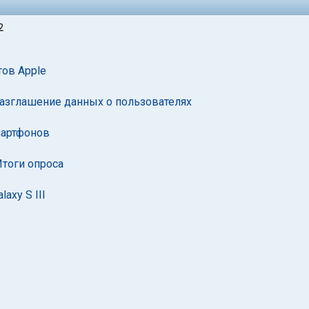
2
тов Apple
 разглашение данных о пользователях
мартфонов
Итоги опроса
axy S III