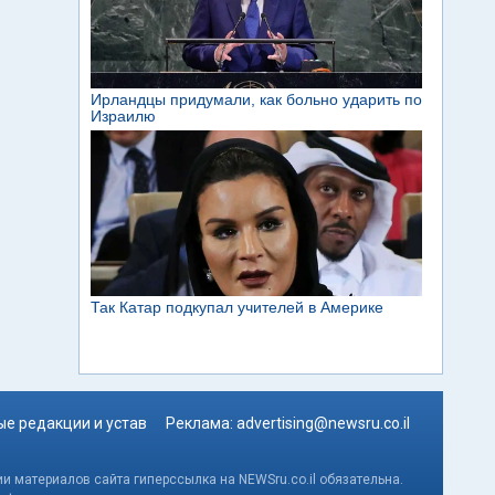
е редакции и устав
Реклама:
advertising@newsru.co.il
и материалов сайта гиперссылка на NEWSru.co.il обязательна.