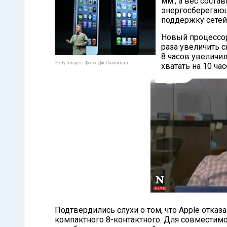
мм., а вес соста
энергосберегающ
поддержку сетей 
Новый процессор
раза увеличить 
8 часов увеличил
Getty Images. Фото: Дж. Салливан
хватать на 10 ча
Подтвердились слухи о том, что Apple отказ
компактного 8-контактного. Для совместим