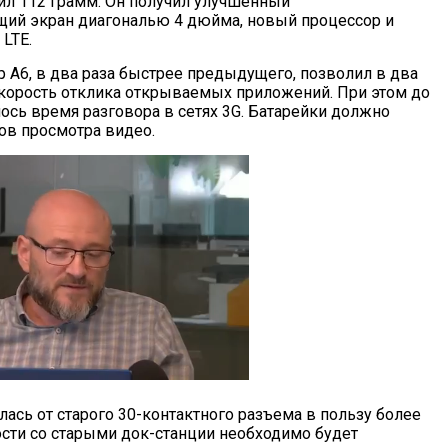
вил 112 грамм. Он получил улучшенный
ий экран диагональю 4 дюйма, новый процессор и
LTE.
 А6, в два раза быстрее предыдущего, позволил в два
скорость отклика открываемых приложений. При этом до
ось время разговора в сетях 3G. Батарейки должно
сов просмотра видео.
алась от старого 30-контактного разъема в пользу более
ости со старыми док-станции необходимо будет