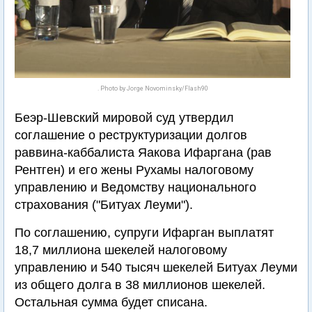
. Photo by Jorge Novominsky/Flash90
Беэр-Шевский мировой суд утвердил
соглашение о реструктуризации долгов
раввина-каббалиста Яакова Ифаргана (рав
Рентген) и его жены Рухамы налоговому
управлению и Ведомству национального
страхования ("Битуах Леуми").
По соглашению, супруги Ифарган выплатят
18,7 миллиона шекелей налоговому
управлению и 540 тысяч шекелей Битуах Леуми
из общего долга в 38 миллионов шекелей.
Остальная сумма будет списана.