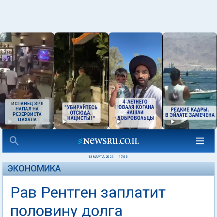
ИСПАНЕЦ ЗРЯ
НАПАЛ НА
РЕЗЕРВИСТА
ЦАХАЛА
13 МАРТА 2025
|
17:03
ЭКОНОМИКА
Рав Рентген заплатит
половину долга