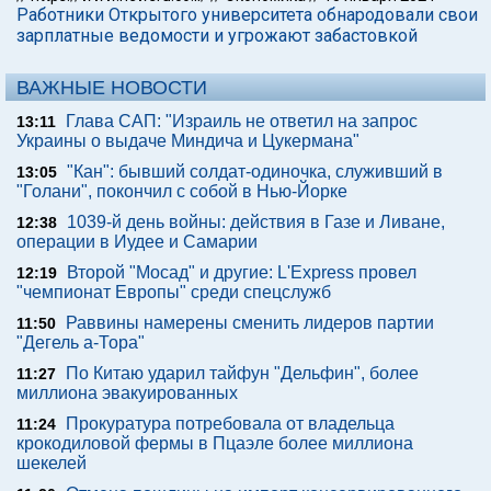
Работники Открытого университета обнародовали свои
зарплатные ведомости и угрожают забастовкой
ВАЖНЫЕ НОВОСТИ
Глава САП: "Израиль не ответил на запрос
13:11
Украины о выдаче Миндича и Цукермана"
"Кан": бывший солдат-одиночка, служивший в
13:05
"Голани", покончил с собой в Нью-Йорке
1039-й день войны: действия в Газе и Ливане,
12:38
операции в Иудее и Самарии
Второй "Мосад" и другие: L'Express провел
12:19
"чемпионат Европы" среди спецслужб
Раввины намерены сменить лидеров партии
11:50
"Дегель а-Тора"
По Китаю ударил тайфун "Дельфин", более
11:27
миллиона эвакуированных
Прокуратура потребовала от владельца
11:24
крокодиловой фермы в Пцаэле более миллиона
шекелей