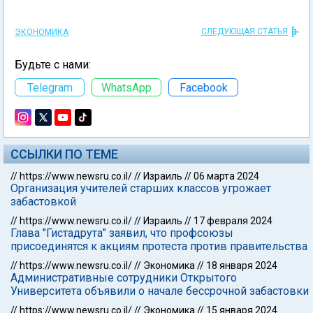
СЛЕДУЮЩАЯ СТАТЬЯ
ЭКОНОМИКА
Будьте с нами:
Telegram
WhatsApp
Facebook
ССЫЛКИ ПО ТЕМЕ
//
https://www.newsru.co.il/
//
Израиль
//
06 марта 2024
Организация учителей старших классов угрожает
забастовкой
//
https://www.newsru.co.il/
//
Израиль
//
17 февраля 2024
Глава "Гистадрута" заявил, что профсоюзы
присоединятся к акциям протеста против правительства
//
https://www.newsru.co.il/
//
Экономика
//
18 января 2024
Административные сотрудники Открытого
Университета объявили о начале бессрочной забастовки
//
https://www.newsru.co.il/
//
Экономика
//
15 января 2024