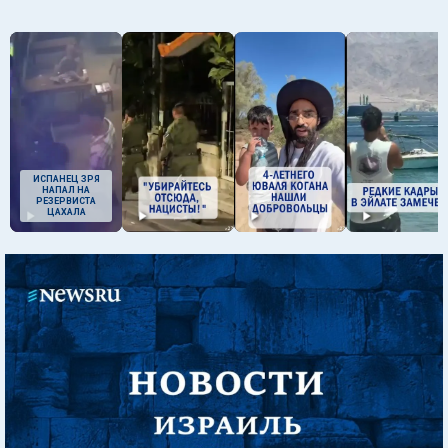
ИСПАНЕЦ ЗРЯ
НАПАЛ НА
РЕЗЕРВИСТА
ЦАХАЛА