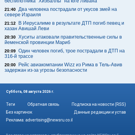
беспилотника "Хизбаллы" на юге Ливана
Два человека пострадали от укусов змей на
21:40
севере Израиля
В Иерусалиме в результате ДТП погиб певец и
21:12
хазан Авишай Леви
Хуситы атаковали правительственные силы в
20:30
йеменской провинции Мариб
Один человек погиб, трое пострадали в ДТП на
20:09
316-й трассе
Рейс авиакомпании Wizz из Рима в Тель-Авив
20:00
задержан из-за угрозы безопасности
Суббота, 08 августа 2026 г.
Теги
Обратная связь
Подписка на новости (RSS)
Без картинок
Данные редакции и устав
Реклама:
advertising@newsru.co.il