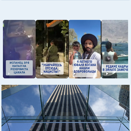
ИСПАНЕЦ ЗРЯ
НАПАЛ НА
РЕЗЕРВИСТА
ЦАХАЛА