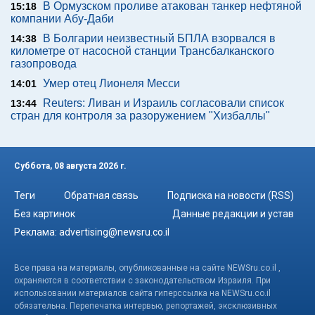
В Ормузском проливе атакован танкер нефтяной
15:18
компании Абу-Даби
В Болгарии неизвестный БПЛА взорвался в
14:38
километре от насосной станции Трансбалканского
газопровода
Умер отец Лионеля Месси
14:01
Reuters: Ливан и Израиль согласовали список
13:44
стран для контроля за разоружением "Хизбаллы"
Суббота, 08 августа 2026 г.
Теги
Обратная связь
Подписка на новости (RSS)
Без картинок
Данные редакции и устав
Реклама:
advertising@newsru.co.il
Все права на материалы, опубликованные на сайте NEWSru.co.il ,
охраняются в соответствии с законодательством Израиля. При
использовании материалов сайта гиперссылка на NEWSru.co.il
обязательна. Перепечатка интервью, репортажей, эксклюзивных