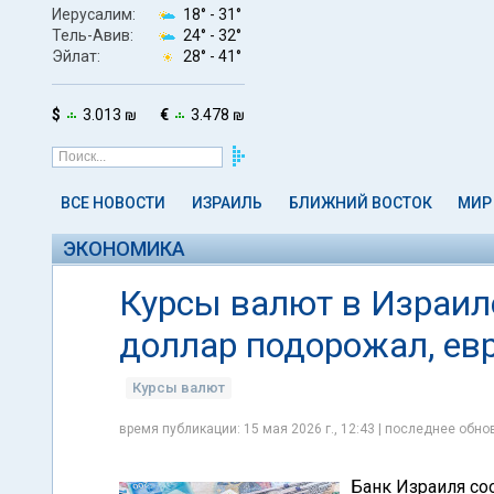
Иерусалим:
18° -
31°
Тель-Авив:
24° -
32°
Эйлат:
28° -
41°
$
3.013 ₪
€
3.478 ₪
ВСЕ НОВОСТИ
ИЗРАИЛЬ
БЛИЖНИЙ ВОСТОК
МИР
ЭКОНОМИКА
Курсы валют в Израиле
доллар подорожал, ев
Курсы валют
время публикации: 15 мая 2026 г., 12:43 | последнее обнов
Банк Израиля соо