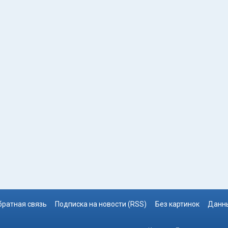
братная связь
Подписка на новости (RSS)
Без картинок
Данны