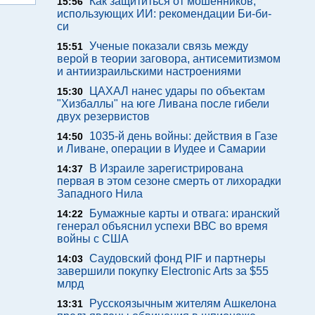
Как защититься от мошенников,
15:56
использующих ИИ: рекомендации Би-би-
си
Ученые показали связь между
15:51
верой в теории заговора, антисемитизмом
и антиизраильскими настроениями
ЦАХАЛ нанес удары по объектам
15:30
"Хизбаллы" на юге Ливана после гибели
двух резервистов
1035-й день войны: действия в Газе
14:50
и Ливане, операции в Иудее и Самарии
В Израиле зарегистрирована
14:37
первая в этом сезоне смерть от лихорадки
Западного Нила
Бумажные карты и отвага: иранский
14:22
генерал объяснил успехи ВВС во время
войны с США
Саудовский фонд PIF и партнеры
14:03
завершили покупку Electronic Arts за $55
млрд
Русскоязычным жителям Ашкелона
13:31