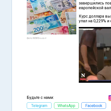
завершились по
европейской ва
Курс доллара выр
упал на 0,229% и
Фото NEWSru.co.il
Будьте с нами:
Telegram
WhatsApp
Facebook