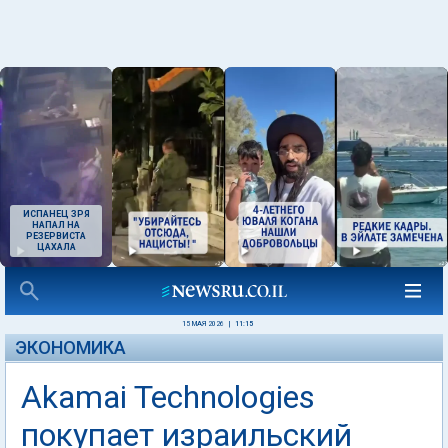
ИСПАНЕЦ ЗРЯ
НАПАЛ НА
РЕЗЕРВИСТА
ЦАХАЛА
15 МАЯ 2026
|
11:15
ЭКОНОМИКА
Akamai Technologies
покупает израильский