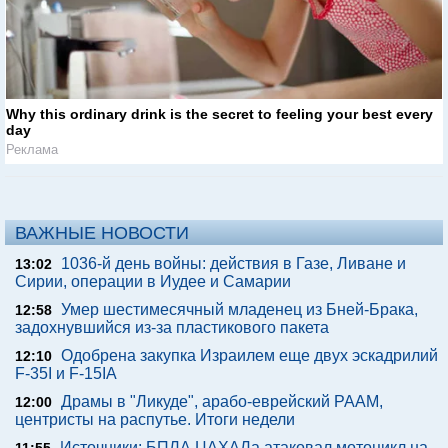
Why this ordinary drink is the secret to feeling your best every
day
Реклама
ВАЖНЫЕ НОВОСТИ
1036-й день войны: действия в Газе, Ливане и
13:02
Сирии, операции в Иудее и Самарии
Умер шестимесячный младенец из Бней-Брака,
12:58
задохнувшийся из-за пластикового пакета
Одобрена закупка Израилем еще двух эскадрилий
12:10
F-35I и F-15IA
Драмы в "Ликуде", арабо-еврейский РААМ,
12:00
центристы на распутье. Итоги недели
Источники: БПЛА ЦАХАЛа атаковал мотоцикл на