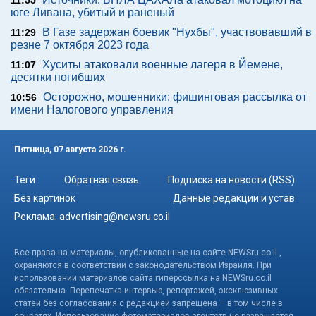
11:55
юге Ливана, убитый и раненый
В Газе задержан боевик "Нухбы", участвовавший в
11:29
резне 7 октября 2023 года
Хуситы атаковали военные лагеря в Йемене,
11:07
десятки погибших
Осторожно, мошенники: фишинговая рассылка от
10:56
имени Налогового управления
Пятница, 07 августа 2026 г.
Теги
Обратная связь
Подписка на новости (RSS)
Без картинок
Данные редакции и устав
Реклама:
advertising@newsru.co.il
Все права на материалы, опубликованные на сайте NEWSru.co.il ,
охраняются в соответствии с законодательством Израиля. При
использовании материалов сайта гиперссылка на NEWSru.co.il
обязательна. Перепечатка интервью, репортажей, эксклюзивных
статей без согласования с редакцией запрещена – в том числе в
соцсетях. Использование фотоматериалов агентств не разрешается.