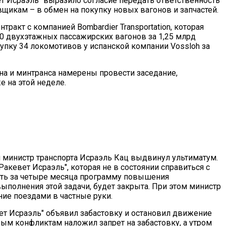
т Исраэль" выразило согласие передать ответственность
щикам – в обмен на покупку новых вагонов и запчастей.
тракт с компанией Bombardier Transportation, которая
50 двухэтажных пассажирских вагонов за 1,25 млрд
упку 34 локомотивов у испанской компании Vossloh за
а и минтранса намерены провести заседание,
 на этой неделе.
л министр транспорта Исраэль Кац выдвинул ультиматум.
акевет Исраэль", которая не в состоянии справиться с
ить за четыре месяца программу повышения
выполнения этой задачи, будет закрыта. При этом министр
ние поездами в частные руки.
ет Исраэль" объявил забастовку и остановил движение
вым конфликтам наложил запрет на забастовку, а утром