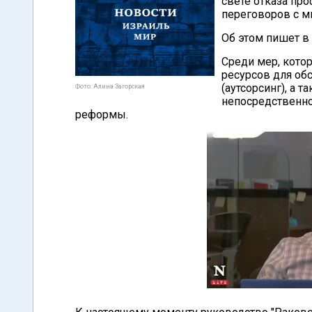
свете отказа п
переговоров с м
Об этом пишет в
Среди мер, кото
ресурсов для об
(аутсорсинг), а 
Фото: Алина Загорская
непосредственно
реформы.