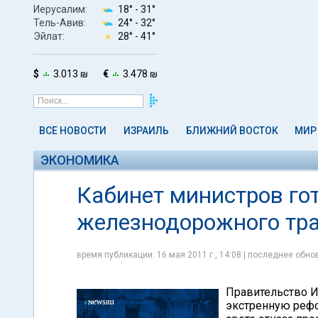
Иерусалим:
18° -
31°
Тель-Авив:
24° -
32°
Эйлат:
28° -
41°
$
3.013 ₪
€
3.478 ₪
ВСЕ НОВОСТИ
ИЗРАИЛЬ
БЛИЖНИЙ ВОСТОК
МИР
ЭКОНОМИКА
Кабинет министров го
железнодорожного тр
время публикации: 16 мая 2011 г., 14:08 | последнее обнов
Правительство И
экстренную рефо