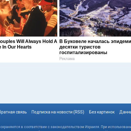
ouples Will Always Hold A
В Буковеле началась эпидеми
e In Our Hearts
десятки туристов
госпитализированы
Реклама
братная связь
Подписка на новости (RSS)
Без картинок
Данны
, охраняются в соответствии с законодательством Израиля. При использовани