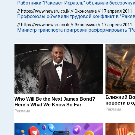
Работники "Ракевет Исраэль" объявили бессрочну
//
https://www.newsru.co.il/
//
Экономика
//
17 апреля 2011
Профсоюзы объявили трудовой конфликт в "Ракев
//
https://www.newsru.co.il/
//
Экономика
//
17 апреля 2011
Министр транспорта пригрозил расформировать "Р
Ближний Во
Who Will Be the Next James Bond?
новости в 
Here's What We Know So Far
Реклама
Реклама