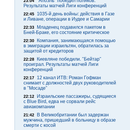
"Апоэль" победил поляков.
23:04
Результаты матчей Лиги конференций
1035-й день войны: действия в Газе
22:45
и Ливане, операции в Иудее и Самарии
Младенец подавился пакетом в
22:33
Бней-Браке, его состояние критическое
Компания, занимающаяся помощью
22:30
в эмиграции израильтян, обратилась за
защитой от кредиторов
Киевляне победили. "Бейтар"
22:28
проиграл. Результаты матчей Лиги
конференций
12 канал ИТВ: Роман Гофман
22:17
снимает с должностей двух руководителей
в "Мосаде"
Израильские пассажиры, судящиеся
22:12
с Blue Bird, едва не сорвали рейс
авиакомпании
В Великобритании был задержан
21:42
мужчина, пришедший в больницу в образе
смерти с косой