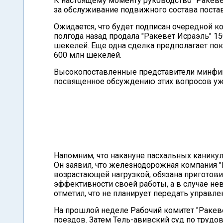
К настоящему моменту руководство "Ракеве
за обслуживание подвижного состава постав
Ожидается, что будет подписан очередной кон
полгода назад продала "Ракевет Исраэль" 1
шекелей. Еще одна сделка предполагает пок
600 млн шекелей.
Высокопоставленные представители минфин
посвященное обсуждению этих вопросов уже
Напомним, что накануне пасхальных канику
Он заявил, что железнодорожная компания "Р
возрастающей нагрузкой, обязана приготов
эффективности своей работы, а в случае не
отметил, что не планирует передать управле
На прошлой неделе Рабочий комитет "Ракев
поездов. Затем Тель-авивский суд по трудо