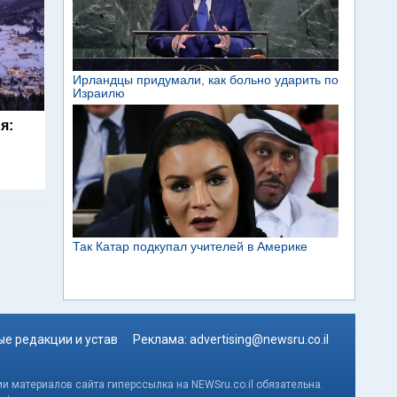
я:
е редакции и устав
Реклама:
advertising@newsru.co.il
и материалов сайта гиперссылка на NEWSru.co.il обязательна.