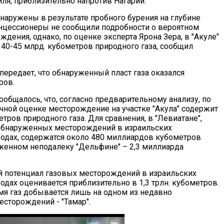
ля, приблизительно напротив Нагарии.
бнаружены в результате пробного бурения на глубине
онцессионеры не сообщили подробности о вероятном
дения, однако, по оценке эксперта Ярона Зера, в "Акуле"
 40-45 млрд. кубометров природного газа, сообщил
передает, что обнаруженный пласт газа оказался
ров.
ообщалось, что, согласно предварительному анализу, по
чной оценке месторождение на участке "Акула" содержит
етров природного газа. Для сравнения, в "Левиатане",
обнаруженных месторождений в израильских
одах, содержатся около 480 миллиардов кубометров
ложенном неподалеку "Дельфине" – 2,3 миллиарда
 потенциал газовых месторождений в израильских
дах оценивается приблизительно в 1,3 трлн. кубометров.
мя газ добывается лишь на одном из недавно
сторождений - "Тамар".