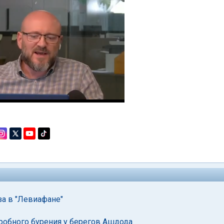
за в "Левиафане"
робного бурения у берегов Ашдода