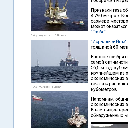
побережья Израи
Признаки газа о
4.790 метров. К
размере месторож
может оказаться
"Глобс"
.
Getty Images. Фото Г. Гервин
"Исраэль а-Йом"
толщиной 60 мет
В конце ноября с
самой оптимисти
56,6 млрд. кубом
крупнейшем из 
экономических в
газа, а в распо
FLASH90. Фото: Н.Шохат
кубометров.
Напомним, общий
экономических во
В настоящее вре
обнаруженных ме