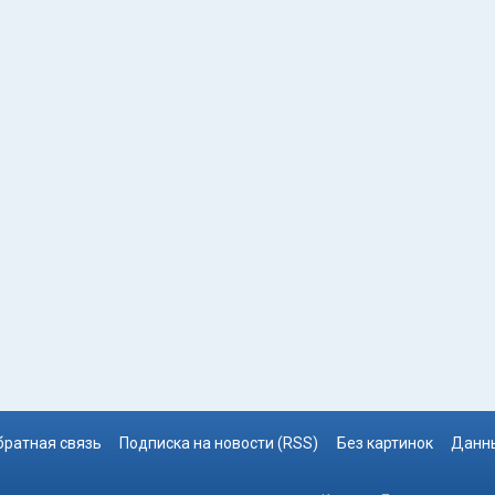
братная связь
Подписка на новости (RSS)
Без картинок
Данны