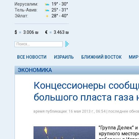
Иерусалим:
19° -
30°
Тель-Авив:
25° -
31°
Эйлат:
28° -
40°
$
3.006 ₪
€
3.463 ₪
ВСЕ НОВОСТИ
ИЗРАИЛЬ
БЛИЖНИЙ ВОСТОК
МИР
ЭКОНОМИКА
Концессионеры сообщ
большого пласта газа н
время публикации: 16 мая 2013 г., 06:54 | последнее обнов
"Группа Делек" 
крупного месторо