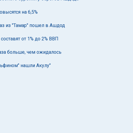
овысятся на 6,5%
аз из "Тамар" пошел в Ашдод
составят от 1% до 2% ВВП
газа больше, чем ожидалось
льфином" нашли Акулу"