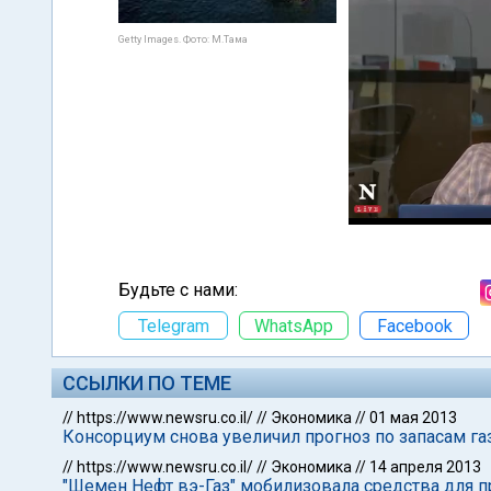
Getty Images. Фото: М.Тама
Будьте с нами:
Telegram
WhatsApp
Facebook
ССЫЛКИ ПО ТЕМЕ
//
https://www.newsru.co.il/
//
Экономика
//
01 мая 2013
Консорциум снова увеличил прогноз по запасам га
//
https://www.newsru.co.il/
//
Экономика
//
14 апреля 2013
"Шемен Нефт вэ-Газ" мобилизовала средства для п