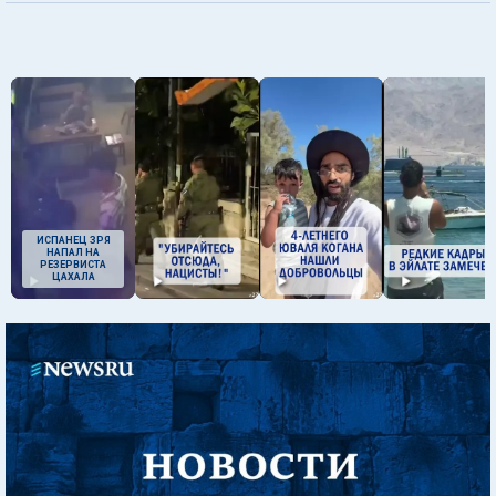
ИСПАНЕЦ ЗРЯ
НАПАЛ НА
РЕЗЕРВИСТА
ЦАХАЛА