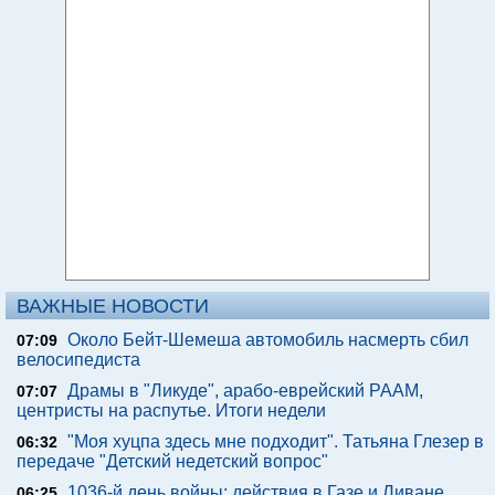
ВАЖНЫЕ НОВОСТИ
Около Бейт-Шемеша автомобиль насмерть сбил
07:09
велосипедиста
Драмы в "Ликуде", арабо-еврейский РААМ,
07:07
центристы на распутье. Итоги недели
"Моя хуцпа здесь мне подходит". Татьяна Глезер в
06:32
передаче "Детский недетский вопрос"
1036-й день войны: действия в Газе и Ливане,
06:25