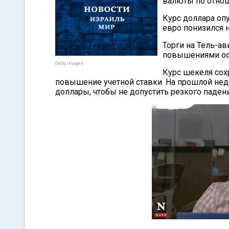
валюты по отно
Курс доллара опу
евро понизился н
Торги на Тель-а
повышениями ос
Getty Images
Курс шекеля сох
повышение учетной ставки. На прошлой не
доллары, чтобы не допустить резкого паден