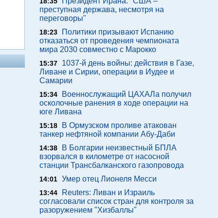
Президент Ирана: "США –
18:35
преступная держава, несмотря на
переговоры"
Политики призывают Испанию
18:23
отказаться от проведения чемпионата
мира 2030 совместно с Марокко
1037-й день войны: действия в Газе,
15:37
Ливане и Сирии, операции в Иудее и
Самарии
Военнослужащий ЦАХАЛа получил
15:34
осколочные ранения в ходе операции на
юге Ливана
В Ормузском проливе атакован
15:18
танкер нефтяной компании Абу-Даби
В Болгарии неизвестный БПЛА
14:38
взорвался в километре от насосной
станции Трансбалканского газопровода
Умер отец Лионеля Месси
14:01
Reuters: Ливан и Израиль
13:44
согласовали список стран для контроля за
разоружением "Хизбаллы"