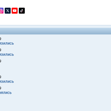
9
изились
9
изились
9
9
изились
9
нялись