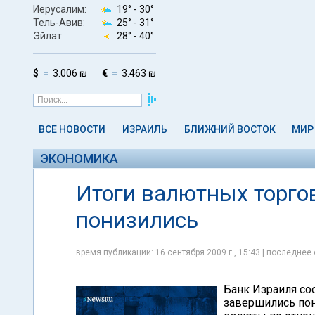
Иерусалим:
19° -
30°
Тель-Авив:
25° -
31°
Эйлат:
28° -
40°
$
3.006 ₪
€
3.463 ₪
ВСЕ НОВОСТИ
ИЗРАИЛЬ
БЛИЖНИЙ ВОСТОК
МИР
ЭКОНОМИКА
Итоги валютных торгов
понизились
время публикации: 16 сентября 2009 г., 15:43 | последнее 
Банк Израиля соо
завершились по