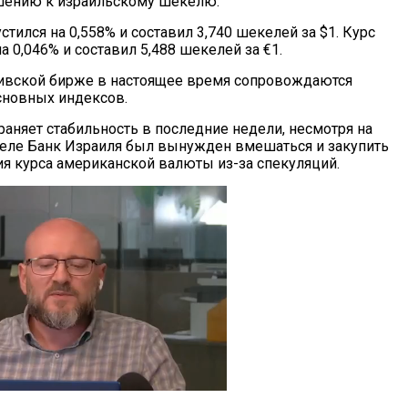
шению к израильскому шекелю.
стился на 0,558% и составил 3,740 шекелей за $1. Курс
а 0,046% и составил 5,488 шекелей за €1.
вивской бирже в настоящее время сопровождаются
новных индексов.
раняет стабильность в последние недели, несмотря на
деле Банк Израиля был вынужден вмешаться и закупить
ия курса американской валюты из-за спекуляций.