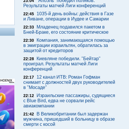
"Апоэль" победил поляков.
23:04
Результаты матчей Лиги конференций
1035-й день войны: действия в Газе
22:45
и Ливане, операции в Иудее и Самарии
Младенец подавился пакетом в
22:33
Бней-Браке, его состояние критическое
Компания, занимающаяся помощью
22:30
в эмиграции израильтян, обратилась за
защитой от кредиторов
Киевляне победили. "Бейтар"
22:28
проиграл. Результаты матчей Лиги
конференций
12 канал ИТВ: Роман Гофман
22:17
снимает с должностей двух руководителей
в "Мосаде"
Израильские пассажиры, судящиеся
22:12
с Blue Bird, едва не сорвали рейс
авиакомпании
В Великобритании был задержан
21:42
мужчина, пришедший в больницу в образе
смерти с косой