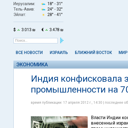
Иерусалим:
18° -
31°
Тель-Авив:
24° -
32°
Эйлат:
28° -
41°
$
3.013 ₪
€
3.478 ₪
ВСЕ НОВОСТИ
ИЗРАИЛЬ
БЛИЖНИЙ ВОСТОК
МИР
ЭКОНОМИКА
Индия конфисковала з
промышленности на 7
время публикации: 17 апреля 2012 г., 14:30 | последнее об
Власти Индии ко
внесенный изра