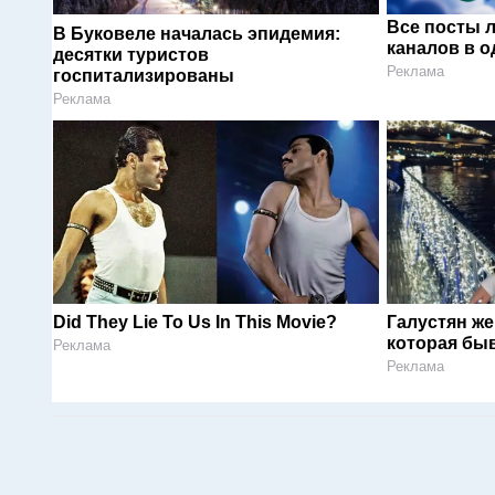
Все посты 
В Буковеле началась эпидемия:
каналов в о
десятки туристов
Реклама
госпитализированы
Реклама
Did They Lie To Us In This Movie?
Галустян ж
которая быв
Реклама
Реклама