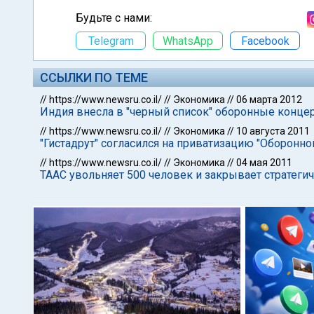
Будьте с нами:
Telegram
WhatsApp
Facebook
ССЫЛКИ ПО ТЕМЕ
//
https://www.newsru.co.il/
//
Экономика
//
06 марта 2012
Индия внесла в "черный список" оборонные конце
//
https://www.newsru.co.il/
//
Экономика
//
10 августа 2011
"Гистадрут" согласился на приватизацию "Оборон
//
https://www.newsru.co.il/
//
Экономика
//
04 мая 2011
ТААС увольняет 500 человек и закрывает стратеги