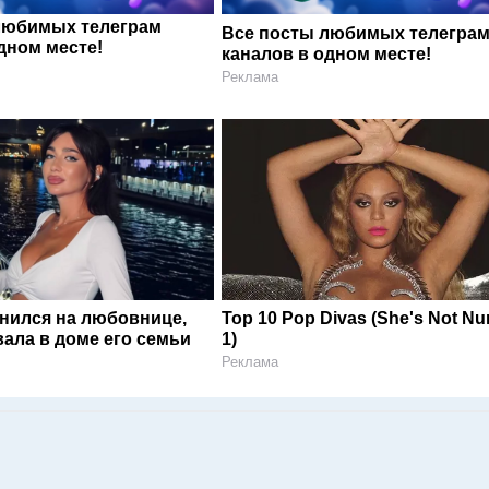
любимых телеграм
Все посты любимых телегра
дном месте!
каналов в одном месте!
Реклама
енился на любовнице,
Top 10 Pop Divas (She's Not N
ала в доме его семьи
1)
Реклама