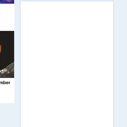
м
umber