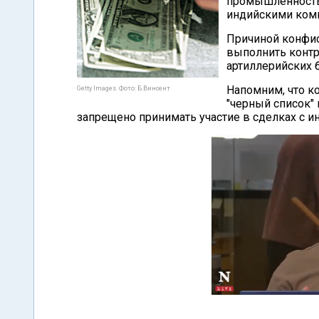
промышленность"
индийскими ком
Причиной конфис
выполнить контр
артиллерийских 
Напомним, что к
Getty Images. Фото: Б.Винсент
"черный список"
запрещено принимать участие в сделках с ин