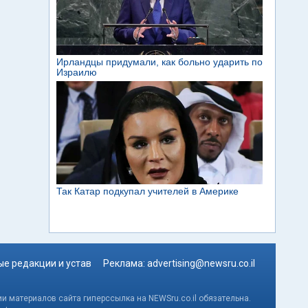
е редакции и устав
Реклама:
advertising@newsru.co.il
и материалов сайта гиперссылка на NEWSru.co.il обязательна.