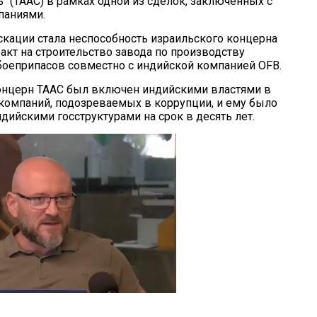
 (ТААС) в рамках одной из сделок, заключенных с
паниями.
кации стала неспособность израильского концерна
акт на строительство завода по производству
боеприпасов совместно с индийской компанией OFB.
онцерн ТААС был включен индийскими властями в
 компаний, подозреваемых в коррупции, и ему было
дийскими госструктурами на срок в десять лет.