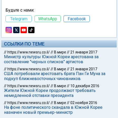
Будьте с нами:
Telegram
WhatsApp
Facebook
ССЫЛКИ ПО ТЕМЕ
//
https://www.newsru.co.il/
//
В мире
//
21 января 2017
Министр культуры Южной Кореи арестована за
составление "черных списков" артистов
//
https://www.newsru.co.il/
//
В мире
//
21 января 2017
США потребовали арестовать брата Пан Ги Муна за
подкуп ближневосточных чиновников
//
https://www.newsru.co.il/
//
В мире
//
10 декабря 2016
Жители Южной Кореи продолжают требовать
немедленной отставки президента
//
https://www.newsru.co.il/
//
В мире
//
02 ноября 2016
На фоне политического скандала в Южной Корее
назначен новый премьер-министр