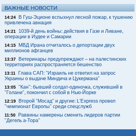
ВАЖНЫЕ НОВОСТИ
В Гуш-Эционе вспыхнул лесной пожар, к тушению
14:24
привлечена авиация
1039-й день войны: действия в Газе и Ливане,
14:21
операции в Иудее и Самарии
МВД Ирана отчиталось о депортации двух
14:15
миллионов афганцев
Ветеринары предупреждают – на палестинских
13:37
территориях распространяется бешенство
Глава САП: "Израиль не ответил на запрос
13:11
Украины о выдаче Миндича и Цукермана"
"Кан": бывший солдат-одиночка, служивший в
13:05
"Голани", покончил с собой в Нью-Йорке
Второй "Мосад" и другие: L'Express провел
12:19
"чемпионат Европы" среди спецслужб
Раввины намерены сменить лидеров партии
11:50
"Дегель а-Тора"