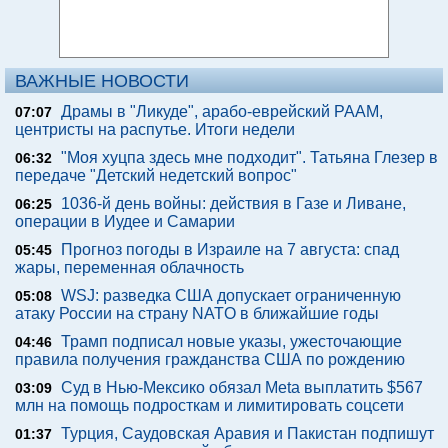
ВАЖНЫЕ НОВОСТИ
Драмы в "Ликуде", арабо-еврейский РААМ,
07:07
центристы на распутье. Итоги недели
"Моя хуцпа здесь мне подходит". Татьяна Глезер в
06:32
передаче "Детский недетский вопрос"
1036-й день войны: действия в Газе и Ливане,
06:25
операции в Иудее и Самарии
Прогноз погоды в Израиле на 7 августа: спад
05:45
жары, переменная облачность
WSJ: разведка США допускает ограниченную
05:08
атаку России на страну NATO в ближайшие годы
Трамп подписал новые указы, ужесточающие
04:46
правила получения гражданства США по рождению
Суд в Нью-Мексико обязал Meta выплатить $567
03:09
млн на помощь подросткам и лимитировать соцсети
Турция, Саудовская Аравия и Пакистан подпишут
01:37