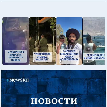
ИСПАНЕЦ ЗРЯ
НАПАЛ НА
РЕЗЕРВИСТА
ЦАХАЛА