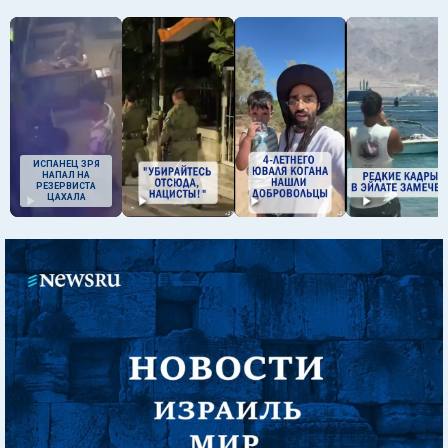
ИСПАНЕЦ ЗРЯ
НАПАЛ НА
РЕЗЕРВИСТА
ЦАХАЛА