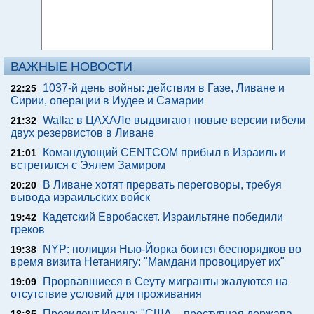
ВАЖНЫЕ НОВОСТИ
1037-й день войны: действия в Газе, Ливане и
22:25
Сирии, операции в Иудее и Самарии
Walla: в ЦАХАЛе выдвигают новые версии гибели
21:32
двух резервистов в Ливане
Командующий CENTCOM прибыл в Израиль и
21:01
встретился с Эялем Замиром
В Ливане хотят прервать переговоры, требуя
20:20
вывода израильских войск
Кадетский Евробаскет. Израильтяне победили
19:42
греков
NYP: полиция Нью-Йорка боится беспорядков во
19:38
время визита Нетаниягу: "Мамдани провоцирует их"
Прорвавшиеся в Сеуту мигранты жалуются на
19:09
отсутствие условий для проживания
Президент Ирана: "США – преступная держава,
18:35