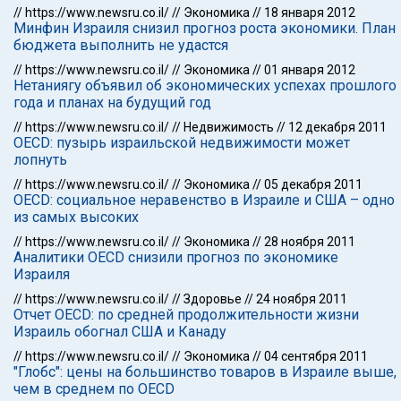
//
https://www.newsru.co.il/
//
Экономика
//
18 января 2012
Минфин Израиля снизил прогноз роста экономики. План
бюджета выполнить не удастся
//
https://www.newsru.co.il/
//
Экономика
//
01 января 2012
Нетаниягу объявил об экономических успехах прошлого
года и планах на будущий год
//
https://www.newsru.co.il/
//
Недвижимость
//
12 декабря 2011
OECD: пузырь израильской недвижимости может
лопнуть
//
https://www.newsru.co.il/
//
Экономика
//
05 декабря 2011
OECD: социальное неравенство в Израиле и США – одно
из самых высоких
//
https://www.newsru.co.il/
//
Экономика
//
28 ноября 2011
Аналитики OECD снизили прогноз по экономике
Израиля
//
https://www.newsru.co.il/
//
Здоровье
//
24 ноября 2011
Отчет OECD: по средней продолжительности жизни
Израиль обогнал США и Канаду
//
https://www.newsru.co.il/
//
Экономика
//
04 сентября 2011
"Глобс": цены на большинство товаров в Израиле выше,
чем в среднем по OECD