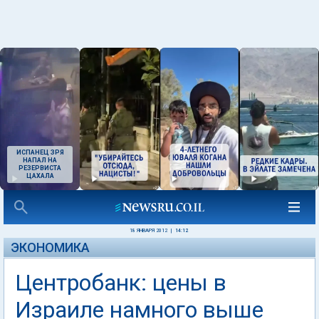
ИСПАНЕЦ ЗРЯ
НАПАЛ НА
РЕЗЕРВИСТА
ЦАХАЛА
18 ЯНВАРЯ 2012
|
14:12
ЭКОНОМИКА
Центробанк: цены в
Израиле намного выше