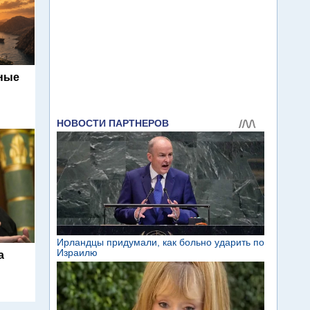
ьные
а