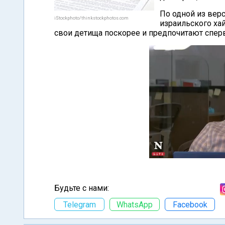
По одной из вер
iStockphoto/thinkstockphotos.com
израильского хай
свои детища поскорее и предпочитают спер
Будьте с нами:
Telegram
WhatsApp
Facebook