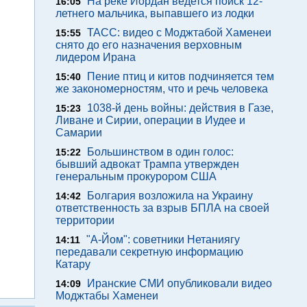
На реке Иордан ведется поиск 12-
16:05
летнего мальчика, выпавшего из лодки
ТАСС: видео с Моджтабой Хаменеи
15:55
снято до его назначения верховным
лидером Ирана
Пение птиц и китов подчиняется тем
15:40
же закономерностям, что и речь человека
1038-й день войны: действия в Газе,
15:23
Ливане и Сирии, операции в Иудее и
Самарии
Большинством в один голос:
15:22
бывший адвокат Трампа утвержден
генеральным прокурором США
Болгария возложила на Украину
14:42
ответственность за взрыв БПЛА на своей
территории
"А-Йом": советники Нетаниягу
14:11
передавали секретную информацию
Катару
Иранские СМИ опубликовали видео
14:09
Моджтабы Хаменеи