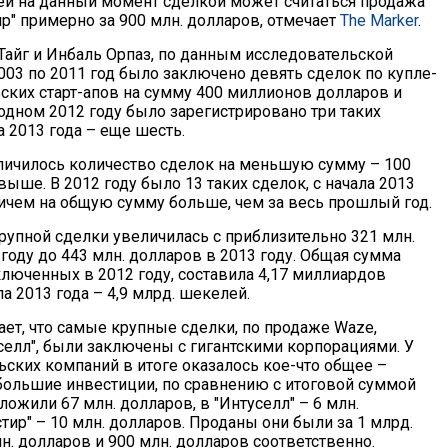
й на данный момент сделкой может считаться продажа
р" примерно за 900 млн. долларов, отмечает
The Marker
.
Тайг и Инбаль Орпаз, по данным исследовательской
003 по 2011 год было заключено девять сделок по купле-
ских старт-апов на сумму 400 миллионов долларов и
одном 2012 году было зарегистрировано три таких
ла 2013 года – еще шесть.
личилось количество сделок на меньшую сумму – 100
выше. В 2012 году было 13 таких сделок, с начала 2013
причем на общую сумму больше, чем за весь прошлый год.
рупной сделки увеличилась с приблизительно 321 млн.
году до 443 млн. долларов в 2013 году. Общая сумма
ключенных в 2012 году, составила 4,17 миллиардов
ла 2013 года – 4,9 млрд. шекелей.
ает, что самые крупные сделки, по продаже Waze,
уселл", были заключены с гигантскими корпорациями. У
ьских компаний в итоге оказалось кое-что общее –
большие инвестиции, по сравнению с итоговой суммой
ложили 67 млн. долларов, в "Интуселл" – 6 млн.
стир" – 10 млн. долларов. Проданы они были за 1 млрд.
н. долларов и 900 млн. долларов соответственно.