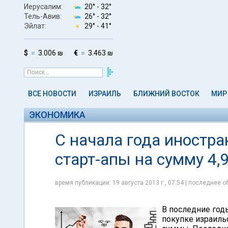
Иерусалим:
20° -
32°
Тель-Авив:
26° -
32°
Эйлат:
29° -
41°
$
3.006 ₪
€
3.463 ₪
ВСЕ НОВОСТИ
ИЗРАИЛЬ
БЛИЖНИЙ ВОСТОК
МИР
ЭКОНОМИКА
С начала года иностр
старт-апы на сумму 4,
время публикации: 19 августа 2013 г., 07:54 | последнее об
В последние год
покупке израиль