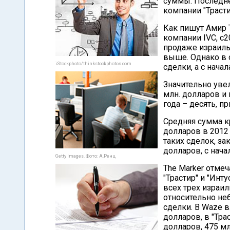
суммы. Последне
компании "Трасти
Как пишут Амир 
компании IVC, с2
продаже израиль
выше. Однако в 
iStockphoto/thinkstockphotos.com
сделки, а с нача
Значительно уве
млн. долларов и 
года – десять, 
Средняя сумма к
долларов в 2012 
таких сделок, за
долларов, с нача
Getty Images. Фото: А.Ренц
The Marker отмеч
"Трастир" и "Инт
всех трех израил
относительно не
сделки. В Waze в
долларов, в "Тра
долларов, 475 мл