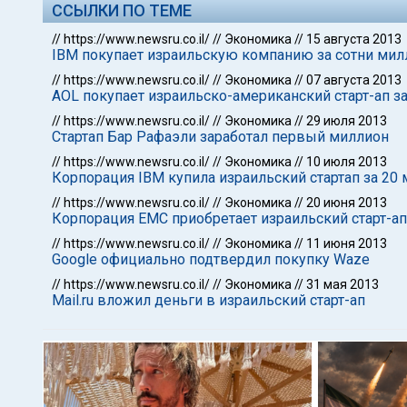
ССЫЛКИ ПО ТЕМЕ
//
https://www.newsru.co.il/
//
Экономика
//
15 августа 2013
IBM покупает израильскую компанию за сотни ми
//
https://www.newsru.co.il/
//
Экономика
//
07 августа 2013
AOL покупает израильско-американский старт-ап з
//
https://www.newsru.co.il/
//
Экономика
//
29 июля 2013
Стартап Бар Рафаэли заработал первый миллион
//
https://www.newsru.co.il/
//
Экономика
//
10 июля 2013
Корпорация IBM купила израильский стартап за 20
//
https://www.newsru.co.il/
//
Экономика
//
20 июня 2013
Корпорация EMC приобретает израильский старт-ап
//
https://www.newsru.co.il/
//
Экономика
//
11 июня 2013
Google официально подтвердил покупку Waze
//
https://www.newsru.co.il/
//
Экономика
//
31 мая 2013
Mail.ru вложил деньги в израильский старт-ап