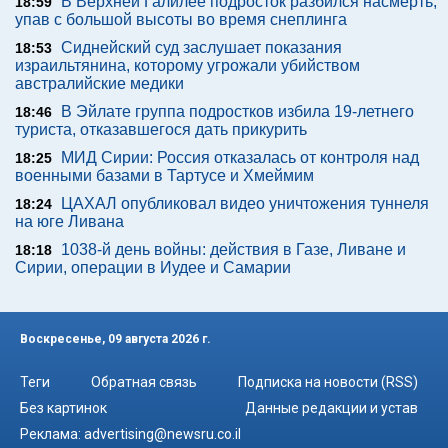
В Верхней Галилее подросток разбился насмерть,
18:59
упав с большой высоты во время снеплинга
Сиднейский суд заслушает показания
18:53
израильтянина, которому угрожали убийством
австралийские медики
В Эйлате группа подростков избила 19-летнего
18:46
туриста, отказавшегося дать прикурить
МИД Сирии: Россия отказалась от контроля над
18:25
военными базами в Тартусе и Хмеймим
ЦАХАЛ опубликовал видео уничтожения туннеля
18:24
на юге Ливана
1038-й день войны: действия в Газе, Ливане и
18:18
Сирии, операции в Иудее и Самарии
Воскресенье, 09 августа 2026 г.
Теги
Обратная связь
Подписка на новости (RSS)
Без картинок
Данные редакции и устав
Реклама:
advertising@newsru.co.il