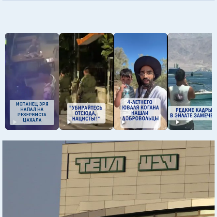
ИСПАНЕЦ ЗРЯ
НАПАЛ НА
РЕЗЕРВИСТА
ЦАХАЛА