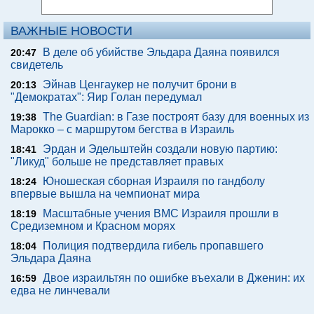
ВАЖНЫЕ НОВОСТИ
В деле об убийстве Эльдара Даяна появился
20:47
свидетель
Эйнав Ценгаукер не получит брони в
20:13
"Демократах": Яир Голан передумал
The Guardian: в Газе построят базу для военных из
19:38
Марокко – с маршрутом бегства в Израиль
Эрдан и Эдельштейн создали новую партию:
18:41
"Ликуд" больше не представляет правых
Юношеская сборная Израиля по гандболу
18:24
впервые вышла на чемпионат мира
Масштабные учения ВМС Израиля прошли в
18:19
Средиземном и Красном морях
Полиция подтвердила гибель пропавшего
18:04
Эльдара Даяна
Двое израильтян по ошибке въехали в Дженин: их
16:59
едва не линчевали