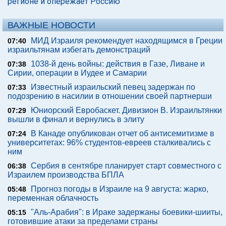
регионе и опережает Россию
ВАЖНЫЕ НОВОСТИ
МИД Израиля рекомендует находящимся в Греции
07:40
израильтянам избегать демонстраций
1038-й день войны: действия в Газе, Ливане и
07:38
Сирии, операции в Иудее и Самарии
Известный израильский певец задержан по
07:33
подозрению в насилии в отношении своей партнерши
Юниорский Евробаскет. Дивизион В. Израильтянки
07:29
вышли в финал и вернулись в элиту
В Канаде опубликован отчет об антисемитизме в
07:24
университетах: 96% студентов-евреев сталкивались с
ним
Сербия в сентябре планирует старт совместного с
06:38
Израилем производства БПЛА
Прогноз погоды в Израиле на 9 августа: жарко,
05:48
переменная облачность
"Аль-Арабия": в Ираке задержаны боевики-шииты,
05:15
готовившие атаки за пределами страны