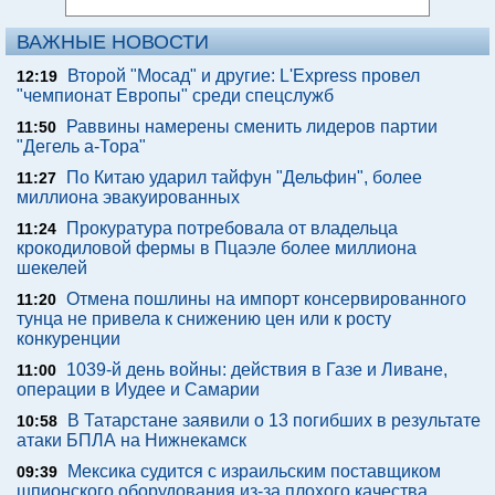
ВАЖНЫЕ НОВОСТИ
Второй "Мосад" и другие: L'Express провел
12:19
"чемпионат Европы" среди спецслужб
Раввины намерены сменить лидеров партии
11:50
"Дегель а-Тора"
По Китаю ударил тайфун "Дельфин", более
11:27
миллиона эвакуированных
Прокуратура потребовала от владельца
11:24
крокодиловой фермы в Пцаэле более миллиона
шекелей
Отмена пошлины на импорт консервированного
11:20
тунца не привела к снижению цен или к росту
конкуренции
1039-й день войны: действия в Газе и Ливане,
11:00
операции в Иудее и Самарии
В Татарстане заявили о 13 погибших в результате
10:58
атаки БПЛА на Нижнекамск
Мексика судится с израильским поставщиком
09:39
шпионского оборудования из-за плохого качества