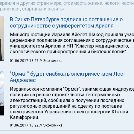
аиля и других стран мира, стоимость жизни, налоги, част
ранспорт, стартапы и экзиты
В Санкт-Петербурге подписано соглашение о
сотрудничестве с университетом Ариэля
Министр юстиции Израиля Айелет Шакед приняла учас
церемонии подписания соглашения о сотрудничестве
университетом Ариэля и НП "Кластер медицинского,
экологического приборостроения и биотехнологий".
01.06.2017 18:27
// Экономика
"Ормат" будет снабжать электричеством Лос-
Анджелес
Израильская компания "Ормат", занимающая лидиру
позиции на рынке строительства геотермальных
электростанций, сообщила о получении последних
регуляторных разрешений на сделку по поставке
электричества Управлению электроэнергии Южной
Калифорнии.
01.06.2017 16:22
// Экономика