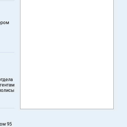
ером
отдела
агентам
 полисы
лом 95