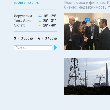
Экономика и финансы Изр
07 АВГУСТА 2026
бизнес, недвижимость, т
Иерусалим:
18° -
29°
Тель-Авив:
25° -
31°
Эйлат:
28° -
40°
$
3.006 ₪
€
3.463 ₪