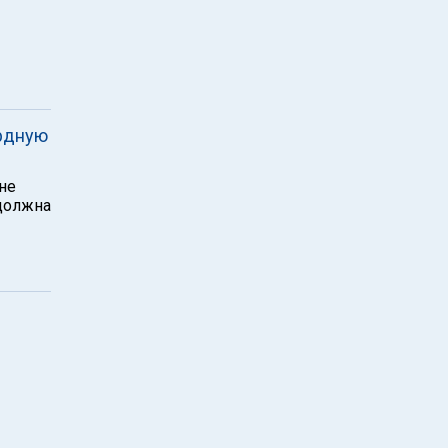
рдную
не
 должна