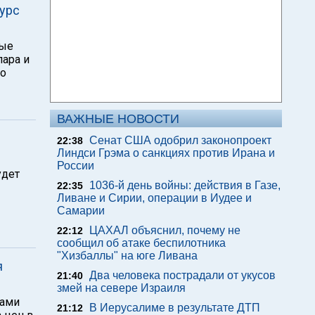
курс
ные
ара и
по
ВАЖНЫЕ НОВОСТИ
Сенат США одобрил законопроект
22:38
Линдси Грэма о санкциях против Ирана и
России
удет
1036-й день войны: действия в Газе,
22:35
Ливане и Сирии, операции в Иудее и
Самарии
ЦАХАЛ объяснил, почему не
22:12
сообщил об атаке беспилотника
"Хизбаллы" на юге Ливана
я
Два человека пострадали от укусов
21:40
змей на севере Израиля
вами
В Иерусалиме в результате ДТП
21:12