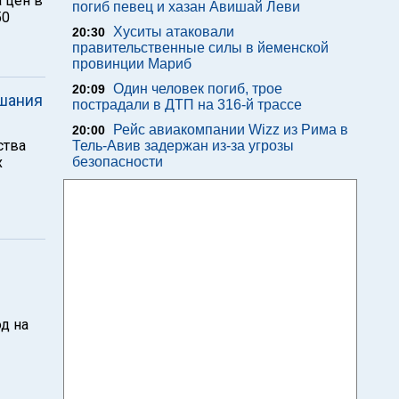
 цен в
погиб певец и хазан Авишай Леви
50
Хуситы атаковали
20:30
правительственные силы в йеменской
провинции Мариб
Один человек погиб, трое
20:09
шания
пострадали в ДТП на 316-й трассе
Рейс авиакомпании Wizz из Рима в
20:00
ства
Тель-Авив задержан из-за угрозы
х
безопасности
д на