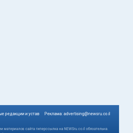
е редакции и устав
Реклама:
advertising@newsru.co.il
и материалов сайта гиперссылка на NEWSru.co.il обязательна.