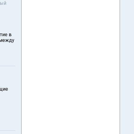
ный
тие в
 между
ющие