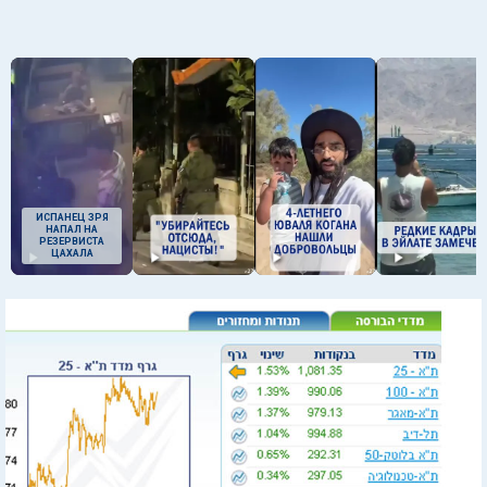
ИСПАНЕЦ ЗРЯ
НАПАЛ НА
РЕЗЕРВИСТА
ЦАХАЛА