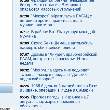
Франция запретила телемаркетинг
07:55
без прямого согласия. В Марокко
опасаются массовых увольнений
"Мекорот" обратилась в БАГАЦ с
07:36
петицией против правительства и
муниципалитетов
В районе Бат-Яма утонул молодой
07:17
мужчина
Около Бейт-Шемеша автомобиль
07:09
насмерть сбил велосипедиста
Драмы в "Ликуде", арабо-еврейский
07:07
РААМ, центристы на распутье. Итоги
недели
"Моя хуцпа здесь мне подходит".
06:32
Татьяна Глезер в передаче "Детский
недетский вопрос"
1036-й день войны: действия в Газе
06:25
и Ливане, операции в Иудее и Самарии
Прогноз погоды в Израиле на 7
05:45
августа: спад жары, переменная
облачность