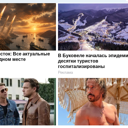
сток: Все актуальные
В Буковеле началась эпидеми
одном месте
десятки туристов
госпитализированы
Реклама