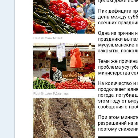
целом даже если 
Пик дефицита пр
день между субб
осенних праздни
Одна из причин н
праздники выпали
Flash90. Фото: М.Шай
мусульманские пр
закрыты, посколь
Теми же причина
проблема усугуб
министерства се
На количество и
продолжает влия
Flash90. Фото: Р.Джаяпаул
погода, погубив
этом году от вир
сообщения о про
При этом минист
разрешений на и
поэтому снижени