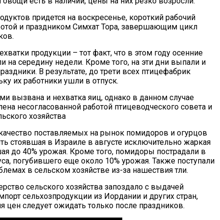
овощи есть в наличии, цены на них резко возросли.
одуктов придется на воскресенье, короткий рабочий
отой и праздником Симхат Тора, завершающим цикл
ков.
ехватки продукции – тот факт, что в этом году осенние
 на середину недели. Кроме того, на эти дни выпали и
аздники. В результате, до трети всех птицефабрик
ку их работники ушли в отпуск.
ми вызвана и нехватка яиц, однако в данном случае
лена несогласованной работой птицеводческого совета и
льского хозяйства
 качество поставляемых на рынок помидоров и огурцов
ть стоявшая в Израиле в августе исключительно жаркая
шая до 40% урожая. Кроме того, помидоры пострадали в
уса, погубившего еще около 10% урожая. Также поступали
блемах в сельском хозяйстве из-за нашествия тли.
ерство сельского хозяйства запоздало с выдачей
мпорт сельхозпродукции из Иордании и других стран,
я цен следует ожидать только после праздников.