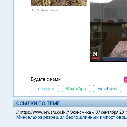
Flash90. Фото: Г.Яари
Будьте с нами:
Telegram
WhatsApp
Facebook
ССЫЛКИ ПО ТЕМЕ
//
https://www.newsru.co.il/
//
Экономика
//
07 сентября 201
Минсельхоз разрешил беспошлинный импорт овоще