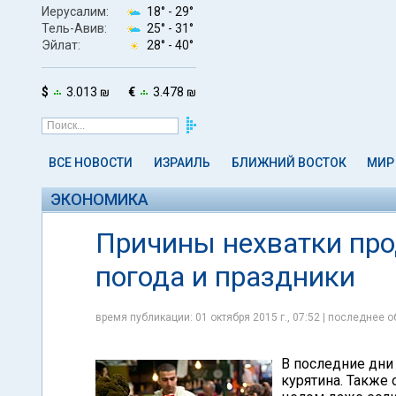
Иерусалим:
18° -
29°
Тель-Авив:
25° -
31°
Эйлат:
28° -
40°
$
3.013 ₪
€
3.478 ₪
ВСЕ НОВОСТИ
ИЗРАИЛЬ
БЛИЖНИЙ ВОСТОК
МИР
ЭКОНОМИКА
Причины нехватки про
погода и праздники
время публикации: 01 октября 2015 г., 07:52 | последнее о
В последние дни
курятина. Также 