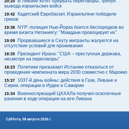
В Ливане хотят прервать переговоры, требуя
20:20
вывода израильских войск
Кадетский Евробаскет. Израильтяне победили
19:42
греков
NYP: полиция Нью-Йорка боится беспорядков во
19:38
время визита Нетаниягу: "Мамдани провоцирует их"
Прорвавшиеся в Сеуту мигранты жалуются на
19:09
отсутствие условий для проживания
Президент Ирана: "США – преступная держава,
18:35
несмотря на переговоры"
Политики призывают Испанию отказаться от
18:23
проведения чемпионата мира 2030 совместно с Марокко
1037-й день войны: действия в Газе, Ливане и
15:37
Сирии, операции в Иудее и Самарии
Военнослужащий ЦАХАЛа получил осколочные
15:34
ранения в ходе операции на юге Ливана
Суббота, 08 августа 2026 г.