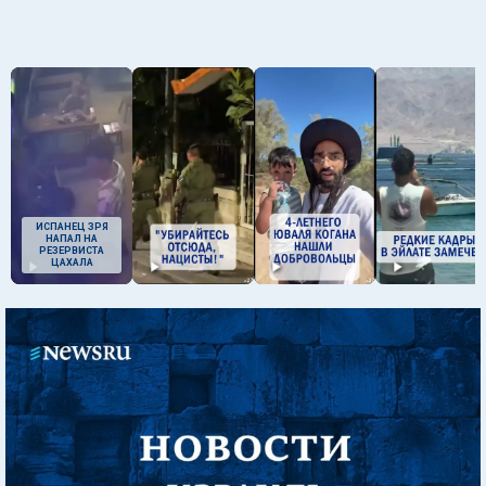
ИСПАНЕЦ ЗРЯ
НАПАЛ НА
РЕЗЕРВИСТА
ЦАХАЛА