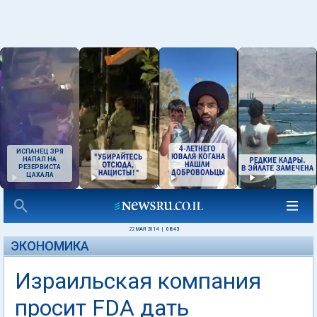
ИСПАНЕЦ ЗРЯ
НАПАЛ НА
РЕЗЕРВИСТА
ЦАХАЛА
22 МАЯ 2014
|
08:43
ЭКОНОМИКА
Израильская компания
просит FDA дать