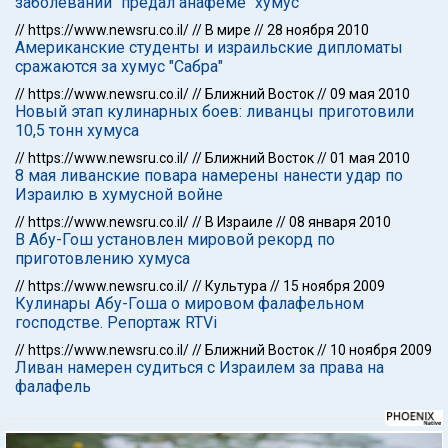
заболеваний "предал анафеме" хумус
//
https://www.newsru.co.il/
//
В мире
//
28 ноября 2010
Американские студенты и израильские дипломаты
сражаются за хумус "Сабра"
//
https://www.newsru.co.il/
//
Ближний Восток
//
09 мая 2010
Новый этап кулинарных боев: ливанцы приготовили
10,5 тонн хумуса
//
https://www.newsru.co.il/
//
Ближний Восток
//
01 мая 2010
8 мая ливанские повара намерены нанести удар по
Израилю в хумусной войне
//
https://www.newsru.co.il/
//
В Израиле
//
08 января 2010
В Абу-Гош установлен мировой рекорд по
приготовлению хумуса
//
https://www.newsru.co.il/
//
Культура
//
15 ноября 2009
Кулинары Абу-Гоша о мировом фалафельном
господстве. Репортаж RTVi
//
https://www.newsru.co.il/
//
Ближний Восток
//
10 ноября 2009
Ливан намерен судиться с Израилем за права на
фалафель