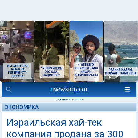
ИСПАНЕЦ ЗРЯ
НАПАЛ НА
РЕЗЕРВИСТА
ЦАХАЛА
22 ОКТЯБРЯ 2010
|
07:45
ЭКОНОМИКА
Израильская хай-тек
компания продана за 300