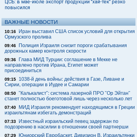
ЦСБ: в мае-июле экспорт продукции "хай-тек" резко
повысился
ВАЖНЫЕ НОВОСТИ
Иран выставил США список условий для открытия
10:16
Ормузского пролива
Полиция Израиля снизит пороги срабатывания
09:46
дорожных камер контроля скорости
Глава МИД Турции: соглашение в Мекке не
09:36
направлено против Ирана, Египет может
присоединиться
1038-й день войны: действия в Газе, Ливане и
09:15
Сирии, операции в Иудее и Самарии
"Калькалист": система лазерной ПРО "Ор Эйтан"
08:50
станет полностью боеготовой лишь через несколько лет
МИД Израиля рекомендует находящимся в Греции
07:40
израильтянам избегать демонстраций
Известный израильский певец задержан по
07:33
подозрению в насилии в отношении своей партнерши
Юниорский Евробаскет. Дивизион В. Израильтянки
07:29