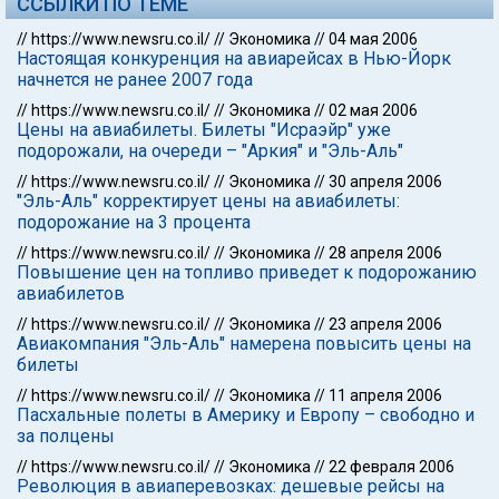
ССЫЛКИ ПО ТЕМЕ
//
https://www.newsru.co.il/
//
Экономика
//
04 мая 2006
Настоящая конкуренция на авиарейсах в Нью-Йорк
начнется не ранее 2007 года
//
https://www.newsru.co.il/
//
Экономика
//
02 мая 2006
Цены на авиабилеты. Билеты "Исраэйр" уже
подорожали, на очереди – "Аркия" и "Эль-Аль"
//
https://www.newsru.co.il/
//
Экономика
//
30 апреля 2006
"Эль-Аль" корректирует цены на авиабилеты:
подорожание на 3 процента
//
https://www.newsru.co.il/
//
Экономика
//
28 апреля 2006
Повышение цен на топливо приведет к подорожанию
авиабилетов
//
https://www.newsru.co.il/
//
Экономика
//
23 апреля 2006
Авиакомпания "Эль-Аль" намерена повысить цены на
билеты
//
https://www.newsru.co.il/
//
Экономика
//
11 апреля 2006
Пасхальные полеты в Америку и Европу – свободно и
за полцены
//
https://www.newsru.co.il/
//
Экономика
//
22 февраля 2006
Революция в авиаперевозках: дешевые рейсы на