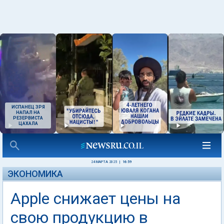
ИСПАНЕЦ ЗРЯ
НАПАЛ НА
РЕЗЕРВИСТА
ЦАХАЛА
24 МАРТА 2025
|
16:59
ЭКОНОМИКА
Apple снижает цены на
свою продукцию в