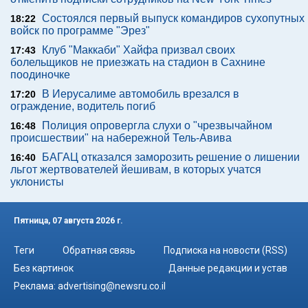
Состоялся первый выпуск командиров сухопутных
18:22
войск по программе "Эрез"
Клуб "Маккаби" Хайфа призвал своих
17:43
болельщиков не приезжать на стадион в Сахнине
поодиночке
В Иерусалиме автомобиль врезался в
17:20
ограждение, водитель погиб
Полиция опровергла слухи о "чрезвычайном
16:48
происшествии" на набережной Тель-Авива
БАГАЦ отказался заморозить решение о лишении
16:40
льгот жертвователей йешивам, в которых учатся
уклонисты
Пятница, 07 августа 2026 г.
Теги
Обратная связь
Подписка на новости (RSS)
Без картинок
Данные редакции и устав
Реклама:
advertising@newsru.co.il