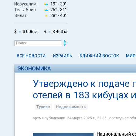
Иерусалим:
19° -
30°
Тель-Авив:
25° -
31°
Эйлат:
28° -
40°
$
3.006 ₪
€
3.463 ₪
ВСЕ НОВОСТИ
ИЗРАИЛЬ
БЛИЖНИЙ ВОСТОК
МИР
ЭКОНОМИКА
Утверждено к подаче п
отелей в 183 кибуцах 
Туризм
Недвижимость
время публикации: 24 марта 2025 г., 22:35 | последнее обн
Национальный со