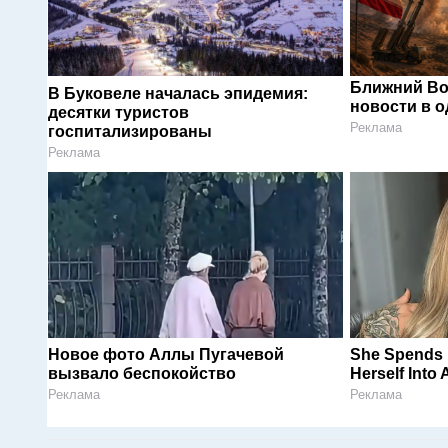
Ближний Во
В Буковеле началась эпидемия:
новости в 
десятки туристов
Реклама
госпитализированы
Реклама
Новое фото Аллы Пугачевой
She Spends M
вызвало беспокойство
Herself Into 
Реклама
Реклама