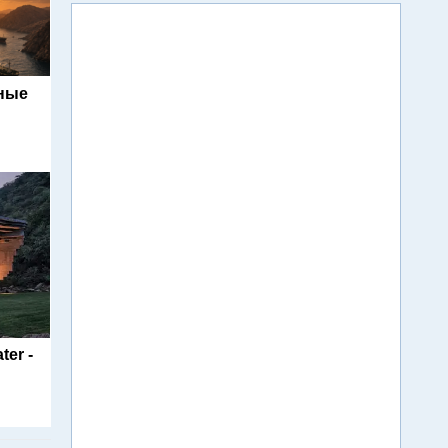
ьные
ter -