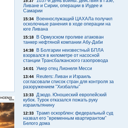
1037-й день войны: действия в Газе,
15:37
Ливане и Сирии, операции в Иудее и
Самарии
Военнослужащий ЦАХАЛа получил
15:34
осколочные ранения в ходе операции на
юге Ливана
В Ормузском проливе атакован
15:18
танкер нефтяной компании Абу-Даби
В Болгарии неизвестный БПЛА
14:38
взорвался в километре от насосной
станции Трансбалканского газопровода
Умер отец Лионеля Месси
14:01
Reuters: Ливан и Израиль
13:44
согласовали список стран для контроля за
разоружением "Хизбаллы"
Дзюдо. Юношеский европейский
13:33
кубок. Турок отказался пожать руку
израильтянину
Трамп оскорблен: федеральный суд
12:33
назвал его "временным квартирантом"
Белого дома