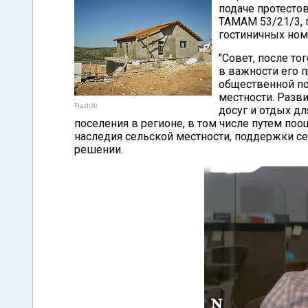
подаче протесто
ТАМАМ 53/21/3, 
гостиничных ном
"Совет, после т
в важности его п
общественной по
местности. Разв
Flash90
досуг и отдых д
поселения в регионе, в том числе путем по
наследия сельской местности, поддержки сел
решении.