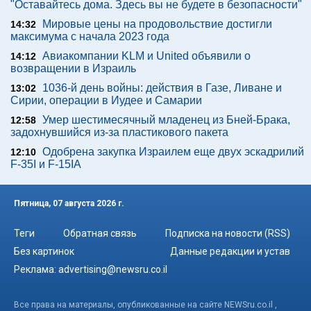
"Оставайтесь дома. Здесь вы не будете в безопасности"
Мировые цены на продовольствие достигли
14:32
максимума с начала 2023 года
Авиакомпании KLM и United объявили о
14:12
возвращении в Израиль
1036-й день войны: действия в Газе, Ливане и
13:02
Сирии, операции в Иудее и Самарии
Умер шестимесячный младенец из Бней-Брака,
12:58
задохнувшийся из-за пластикового пакета
Одобрена закупка Израилем еще двух эскадрилий
12:10
F-35I и F-15IA
Пятница, 07 августа 2026 г.
Теги
Обратная связь
Подписка на новости (RSS)
Без картинок
Данные редакции и устав
Реклама:
advertising@newsru.co.il
Все права на материалы, опубликованные на сайте NEWSru.co.il ,