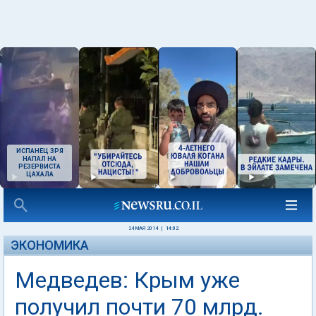
ИСПАНЕЦ ЗРЯ
НАПАЛ НА
РЕЗЕРВИСТА
ЦАХАЛА
24 МАЯ 2014
|
14:02
ЭКОНОМИКА
Медведев: Крым уже
получил почти 70 млрд.